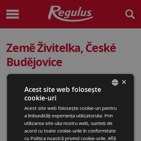
Země Živitelka, České
Budějovice
Data:
25. 8. 2011 - 25. 8. 2011
×
Acest site web folosește
cookie-uri
ROMANIAN
Acest site web folosește cookie-uri pentru
ENGLISH
a îmbunătăți experiența utilizatorului. Prin
utilizarea site-ului nostru web, sunteți de
acord cu toate cookie-urile în conformitate
cu Politica noastră privind cookie-urile.
Află