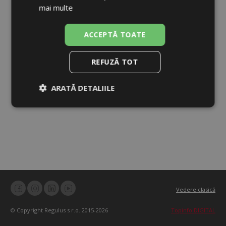
mai multe
ACCEPTĂ TOATE
REFUZĂ TOT
ARATĂ DETALIILE
Strict
De
De
necesare
performanță
targetare
De
Neclasificate
funcţionalitate
Vedere clasică
© Copyright Regulus s r.o. 2015-2026
Topinfo DIGITAL