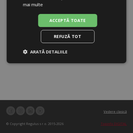
mai multe
ACCEPTĂ TOATE
REFUZĂ TOT
ARATĂ DETALIILE
Strict
De
De
necesare
performanță
targetare
De
Neclasificate
funcţionalitate
Vedere clasică
© Copyright Regulus s r.o. 2015-2026
Topinfo DIGITAL