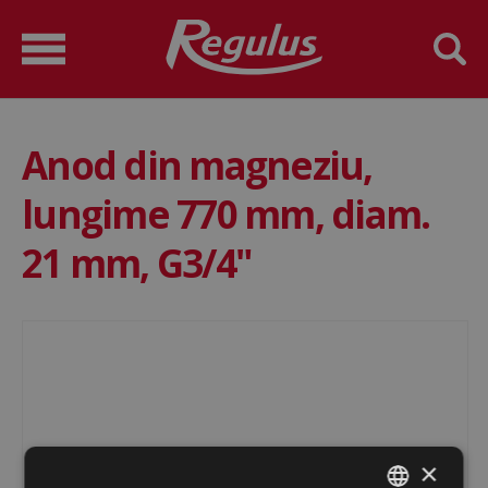
Anod din magneziu,
lungime 770 mm, diam.
21 mm, G3/4"
×