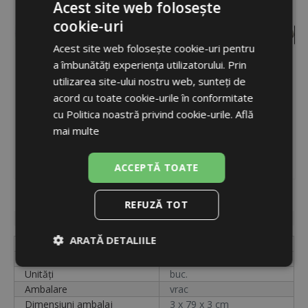
Acest site web folosește
cookie-uri
ROMANIAN
Acest site web folosește cookie-uri pentru
ENGLISH
a îmbunătăți experiența utilizatorului. Prin
utilizarea site-ului nostru web, sunteți de
acord cu toate cookie-urile în conformitate
cu Politica noastră privind cookie-urile.
Află
mai multe
ACCEPTĂ TOATE
Cod
14251
REFUZĂ TOT
Disponibilitate
indisponibil
ARATĂ DETALIILE
Etichetă
ANODA MG 21X770-3/4
Cod
14251
Strict
De
De
Unități
buc.
necesare
performanță
targetare
Ambalare
vrac
Dimensiuni ambalaj
3 x 79 x 3 cm