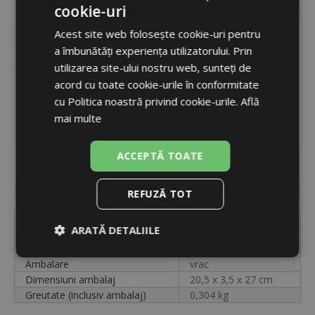
cookie-uri
ROMANIAN
Acest site web folosește cookie-uri pentru
ENGLISH
a îmbunătăți experiența utilizatorului. Prin
utilizarea site-ului nostru web, sunteți de
acord cu toate cookie-urile în conformitate
cu Politica noastră privind cookie-urile.
Află
mai multe
ACCEPTĂ TOATE
Cod
11011
Disponibilitate
indisponibil
REFUZĂ TOT
Etichetă
441776
ARATĂ DETALIILE
Cod
11011
Unități
buc.
Strict
De
De
Ambalare
vrac
necesare
performanță
targetare
Dimensiuni ambalaj
20,5 x 3,5 x 27 cm
Greutate (inclusiv ambalaj)
0,304 kg