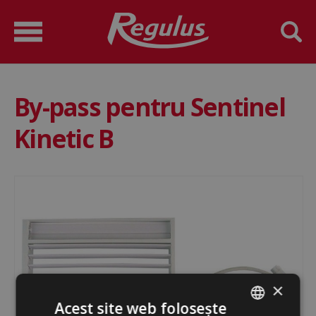
By-pass pentru Sentinel
Kinetic B
×
Acest site web folosește