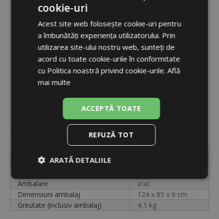
cookie-uri
ROMANIAN
Acest site web folosește cookie-uri pentru
ENGLISH
a îmbunătăți experiența utilizatorului. Prin
utilizarea site-ului nostru web, sunteți de
acord cu toate cookie-urile în conformitate
cu Politica noastră privind cookie-urile.
Află
mai multe
ACCEPTĂ TOATE
Cod
18107
Disponibilitate
indisponibil
REFUZĂ TOT
Etichetă
588677301
ARATĂ DETALIILE
Cod
18107
Unități
buc.
Strict
De
De
Ambalare
vrac
necesare
performanță
targetare
Dimensiuni ambalaj
124 x 85 x 6 cm
Greutate (inclusiv ambalaj)
4,1 kg