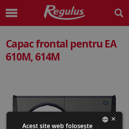
Capac frontal pentru EA
610M, 614M
×
Acest site web folosește