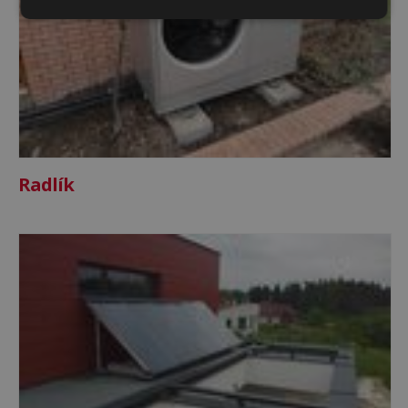
Strict
De
De
necesare
performanță
targetare
De
Neclasificate
funcţionalitate
Radlík
Strict necesare
De performanță
De targetare
De funcţionalitate
Neclasificate
Cookie-urile strict necesare permit
funcționalitatea principală a site-ului web, cum ar
fi autentificarea utilizatorului și gestionarea
contului. Site-ul web nu poate fi utilizat corect fără
cookie-uri strict necesare.