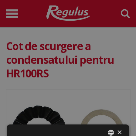
Cot de scurgere a
condensatului pentru
HR100RS
×