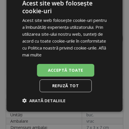
Acest site web folosește
cookie-uri
ROMANIAN
Acest site web folosește cookie-uri pentru
ENGLISH
a îmbunătăți experiența utilizatorului. Prin
utilizarea site-ului nostru web, sunteți de
acord cu toate cookie-urile în conformitate
cu Politica noastră privind cookie-urile.
Află
mai multe
ACCEPTĂ TOATE
Cod
15307
REFUZĂ TOT
Disponibilitate
indisponibil
ARATĂ DETALIILE
Etichetă
404548
Cod
15307
Strict
De
De
Unități
buc.
necesare
performanță
targetare
Ambalare
vrac
Dimensiuni ambalaj
7 x 3 x 7 cm