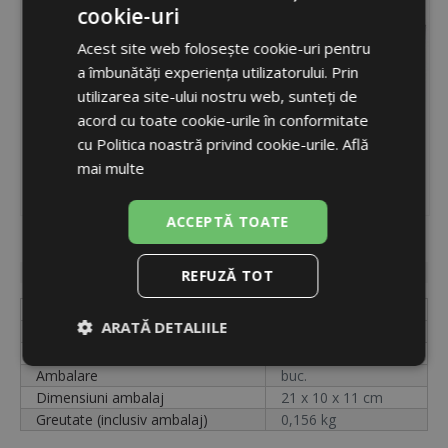
cookie-uri
ROMANIAN
Acest site web folosește cookie-uri pentru
ENGLISH
a îmbunătăți experiența utilizatorului. Prin
utilizarea site-ului nostru web, sunteți de
acord cu toate cookie-urile în conformitate
cu Politica noastră privind cookie-urile.
Află
mai multe
ACCEPTĂ TOATE
Cod
20188
Disponibilitate
în stoc
REFUZĂ TOT
Etichetă
MP560/C-G
ARATĂ DETALIILE
Cod
20188
Unități
buc.
Strict
De
De
Ambalare
buc.
necesare
performanță
targetare
Dimensiuni ambalaj
21 x 10 x 11 cm
Greutate (inclusiv ambalaj)
0,156 kg