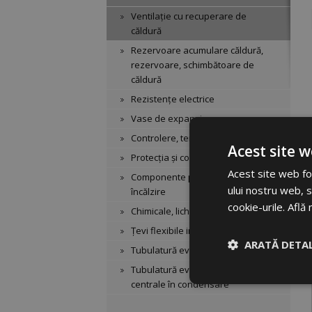
Ventilație cu recuperare de
căldură
Rezervoare acumulare căldură,
rezervoare, schimbătoare de
căldură
Rezistențe electrice
Vase de expansiune
Controlere, termostate
Acest site w
Protecția și controlul cazanelor
Acest site web fol
Componente pentru sistemele de
ului nostru web, s
încălzire
cookie-urile.
Află 
Chimicale, lichide
Țevi flexibile inox și izolație
ARATĂ DETAL
Tubulatură evacuare din aluminiu
Tubulatură evacuare din PP pt.
centrale în condensare
Strict necesar