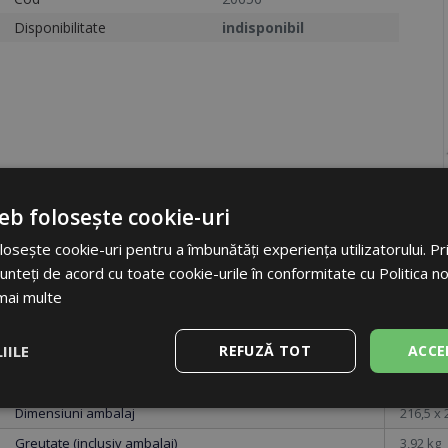
Disponibilitate
indisponibil
eb folosește cookie-uri
osește cookie-uri pentru a îmbunătăți experiența utilizatorului. Prin
unteți de acord cu toate cookie-urile în conformitate cu Politica n
Etichetă
DEFLEK
mai multe
Cod
20656
IILE
REFUZĂ TOT
ACCE
Unități
buc.
Ambalare
buc.
e
De performanță
De targetare
De
Dimensiuni ambalaj
216,5 x 
funcţionalitate
Greutate (inclusiv ambalaj)
3,92 kg