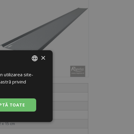
×
 utilizarea site-
ROMANIAN
oastră privind
ENGLISH
TOR UCHYCENÍ FV
PTĂ TOATE
Neclasificate
2 x 15 cm