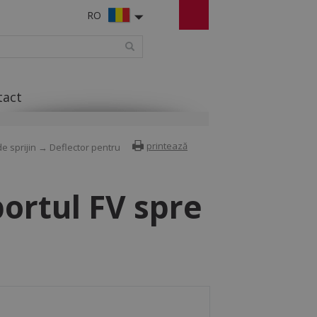
RO
tact
printează
de sprijin
→ Deflector pentru
ortul FV spre