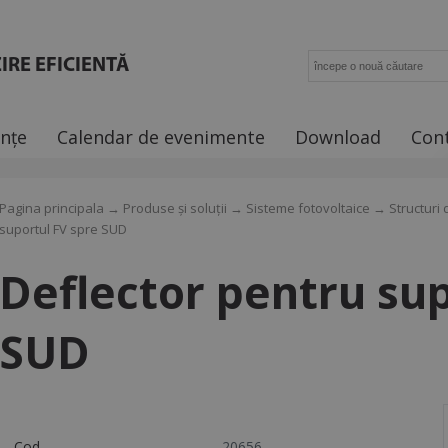
IRE EFICIENTĂ
ințe
Calendar de evenimente
Download
Con
Pagina principala
→
Produse și soluții
→
Sisteme fotovoltaice
→
Structuri 
suportul FV spre SUD
Deflector pentru sup
SUD
Cod
20656