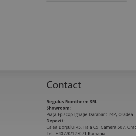
Strict
Cookie-urile strict n
gestionarea contului.
Nume
CookieScriptConse
Contact
VISITOR_PRIVACY
Regulus Romtherm SRL
Showroom:
Piața Episcop Ignație Darabant 24P, Oradea
Depozit:
Calea Borșului 45, Hala C5, Camera 507, Ora
Tel.:
+40770/127071 Romania
__cf_bm