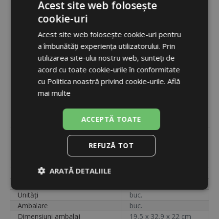
Acest site web folosește
cookie-uri
ROMANIAN
Acest site web folosește cookie-uri pentru
ENGLISH
a îmbunătăți experiența utilizatorului. Prin
utilizarea site-ului nostru web, sunteți de
acord cu toate cookie-urile în conformitate
cu Politica noastră privind cookie-urile.
Află
mai multe
ACCEPTĂ TOATE
Cod
18180
REFUZĂ TOT
Disponibilitate
indisponibil
ARATĂ DETALIILE
Etichetă
300501021
Cod
18180
Strict
De
De
Unități
buc.
necesare
performanță
targetare
Ambalare
buc.
Dimensiuni ambalaj
19,5 x 32,9 x 22 cm