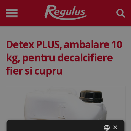
Detex PLUS, ambalare 10
kg, pentru decalcifiere
fier si cupru
×