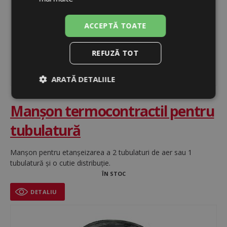
ACCEPTĂ TOATE
REFUZĂ TOT
ARATĂ DETALIILE
Strict
De
De
Manşon termocontractil pentru
necesare
performanță
targetare
tubulatură
De
Neclasificate
Manşon pentru etanşeizarea a 2 tubulaturi de aer sau 1
funcţionalitate
tubulatură şi o cutie distribuție.
ÎN STOC
DETALIU
Strict necesare
De performanță