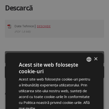
Descarcă
|
Date Tehnice
DESCHIDE
(PDF 1,8 MB)
×
ACCESAȚI VERSIUNEA COMPLETĂ
Acest site web folosește
cookie-uri
TRIMITE PRIN EMAIL
ROMANIAN
Acest site web folosește cookie-uri pentru
ENGLISH
a îmbunătăți experiența utilizatorului. Prin
Accesoriu recomandat
utilizarea site-ului nostru web, sunteți de
acord cu toate cookie-urile în conformitate
cu Politica noastră privind cookie-urile.
Află
mai multe