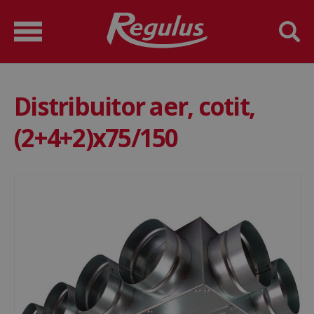
Distribuitor aer, cotit,
(2+4+2)x75/150