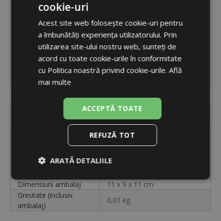
cookie-uri
ROMANIAN
Acest site web folosește cookie-uri pentru
ENGLISH
a îmbunătăți experiența utilizatorului. Prin
utilizarea site-ului nostru web, sunteți de
acord cu toate cookie-urile în conformitate
cu Politica noastră privind cookie-urile.
Află
mai multe
Cod
14818
ACCEPTĂ TOATE
Disponibilitate
indisponibil
KRYTKA EPP PRŮMĚR 110-
REFUZĂ TOT
Etichetă
85MM
Cod
14818
ARATĂ DETALIILE
Unități
buc.
Ambalare
vrac
Strict
De
De
Dimensiuni ambalaj
11 x 9 x 11 cm
necesare
performanță
targetare
Greutate (inclusiv
0,01 kg
ambalaj)