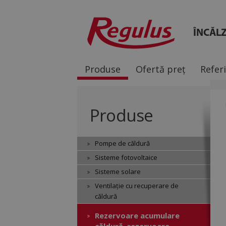
ÎNCĂLZ
Produse
Ofertă preț
Refer
Produse
Pompe de căldură
Sisteme fotovoltaice
Sisteme solare
Ventilație cu recuperare de
căldură
Rezervoare acumulare