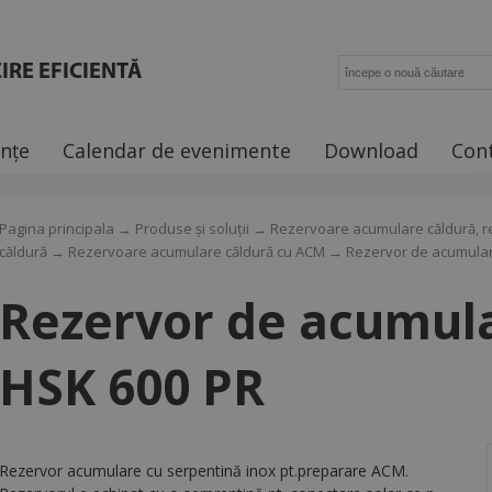
IRE EFICIENTĂ
ințe
Calendar de evenimente
Download
Con
Pagina principala
→
Produse și soluții
→
Rezervoare acumulare căldură, r
căldură
→
Rezervoare acumulare căldură cu ACM
→ Rezervor de acumular
Rezervor de acumul
HSK 600 PR
Rezervor acumulare cu serpentină inox pt.preparare ACM.