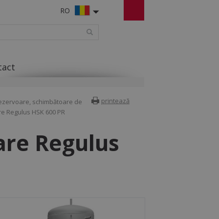
RO
tact
printează
ezervoare, schimbătoare de
e Regulus HSK 600 PR
are Regulus