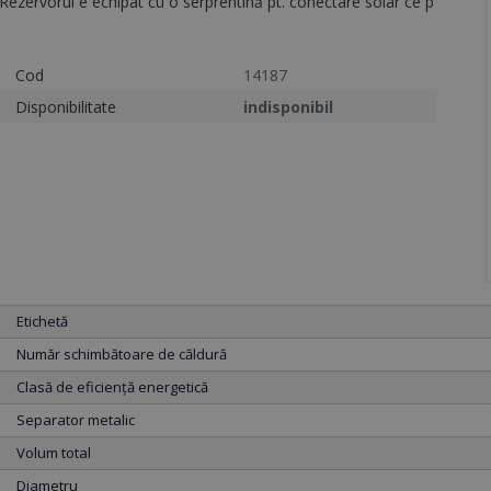
Rezervorul e echipat cu o serprentină pt. conectare solar ce p
Cod
14187
Disponibilitate
indisponibil
Etichetă
Număr schimbătoare de căldură
Clasă de eficiență energetică
Separator metalic
Volum total
Diametru