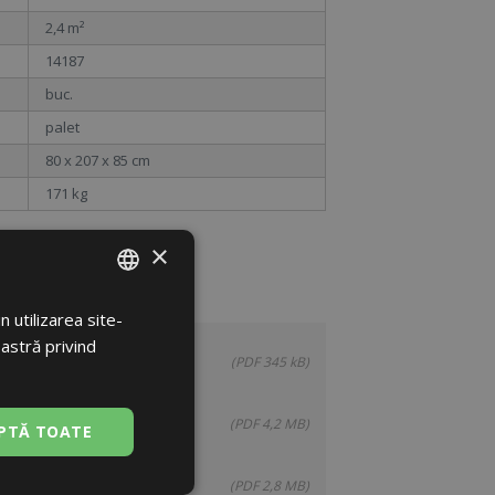
2,4 m²
14187
buc.
palet
80 x 207 x 85 cm
171 kg
×
 utilizarea site-
ROMANIAN
oastră privind
ENGLISH
(PDF 345 kB)
(PDF 4,2 MB)
PTĂ TOATE
(PDF 2,8 MB)