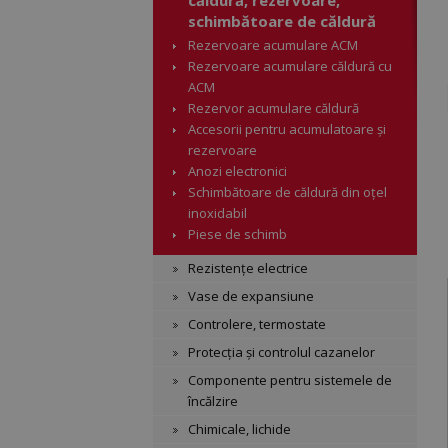
căldură, rezervoare,
schimbătoare de căldură
Rezervoare acumulare ACM
Rezervoare acumulare căldură cu
ACM
Rezervor acumulare căldură
Accesorii pentru acumulatoare și
rezervoare
Anozi electronici
Schimbătoare de căldură din oțel
inoxidabil
Piese de schimb
Rezistențe electrice
Vase de expansiune
Controlere, termostate
Protecția și controlul cazanelor
Componente pentru sistemele de
încălzire
Chimicale, lichide