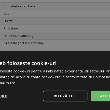
Suprafață schimbător
Cod
Unități
Ambalare
Dimensiuni ambalaj
Greutate (inclusiv ambalaj)
Descarcă
eb folosește cookie-uri
osește cookie-uri pentru a îmbunătăți experiența utilizatorului. Prin
unteți de acord cu toate cookie-urile în conformitate cu Politica n
|
Leaflet
DESCHIDE
mai multe
|
Fișă tehnică
DESCHIDE
IILE
REFUZĂ TOT
ACCE
|
Thermal Store Manual
DESCHIDE