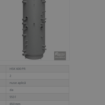
HSK 600 PR
2
nuse aplică
da
553 l
650 mm