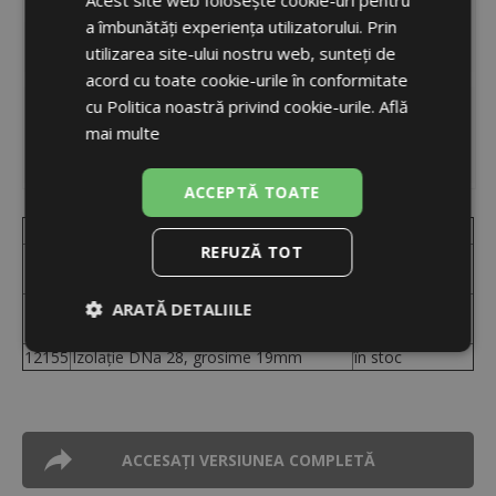
ENGLISH
a îmbunătăți experiența utilizatorului. Prin
utilizarea site-ului nostru web, sunteți de
acord cu toate cookie-urile în conformitate
cu Politica noastră privind cookie-urile.
Află
mai multe
ACCEPTĂ TOATE
Code
Produs
Disponibilitate
REFUZĂ TOT
Izolație DNa 18, grosime 19mm, se
7346
indisponibil
vinde la metru
Izolație DNa 22, grosime 19 mm, se
ARATĂ DETALIILE
7347
indisponibil
vinde la metru
Strict
De
De
12155
Izolație DNa 28, grosime 19mm
în stoc
necesare
performanță
targetare
De
Neclasificate
ACCESAȚI VERSIUNEA COMPLETĂ
funcţionalitate