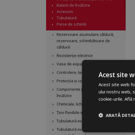
Baterii de încălzire
Accesorii
Tubulatură
Piese de schimb
Rezervoare acumulare căldură,
rezervoare, schimbătoare de
căldură
Rezistențe electrice
Vase de expansiune
Controlere, termostate
Acest site w
Protecția și controlul cazanelor
Acest site web fol
Componente pentru sistemele de
ului nostru web, s
încălzire
cookie-urile.
Află 
Chimicale, lichide
Țevi flexibile inox și izolație
ARATĂ DETAL
Tubulatură evacuare din aluminiu
Tubulatură evacuare din PP pt.
Strict necesar