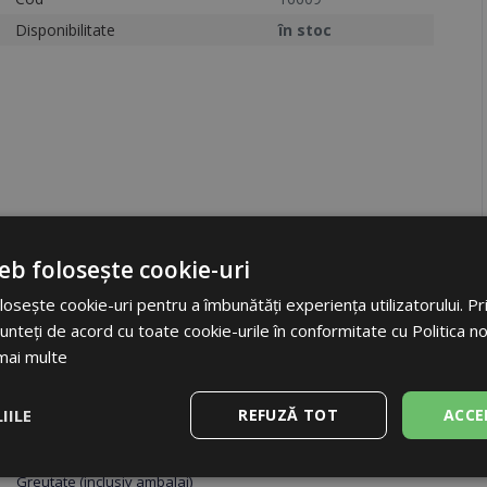
Disponibilitate
în stoc
eb folosește cookie-uri
osește cookie-uri pentru a îmbunătăți experiența utilizatorului. Prin
Etichetă
unteți de acord cu toate cookie-urile în conformitate cu Politica n
Cod
mai multe
Unități
IILE
REFUZĂ TOT
ACCE
Ambalare
Dimensiuni ambalaj
e
De performanță
De targetare
De
Greutate (inclusiv ambalaj)