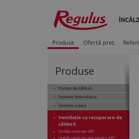
ÎNCĂLZ
Produse
Ofertă preț
Refer
Produse
Pompe de căldură
Sisteme fotovoltaice
Sisteme solare
Ventilație cu recuperare de
căldură
Unități centrale VRC
Unități centralizate pentru VRC