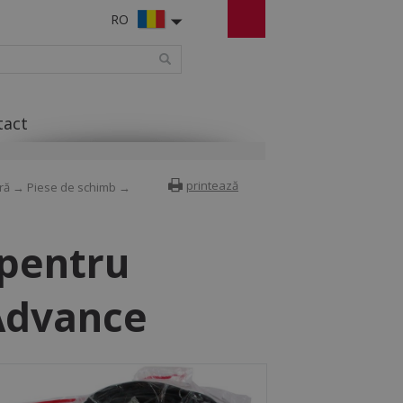
RO
tact
printează
ră
→
Piese de schimb
→
 pentru
Advance