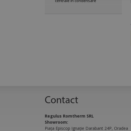
centrale în condensare
Strict
Cookie-urile strict n
gestionarea contului.
Nume
CookieScriptConse
Contact
VISITOR_PRIVACY
Regulus Romtherm SRL
Showroom:
Piața Episcop Ignație Darabant 24P, Oradea