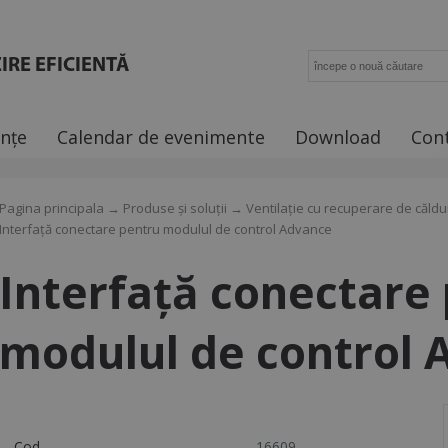
IRE EFICIENTĂ
ințe
Calendar de evenimente
Download
Con
Pagina principala
→
Produse și soluții
→
Ventilație cu recuperare de căldu
Interfață conectare pentru modulul de control Advance
Interfață conectare
modulul de control 
Cod
16609