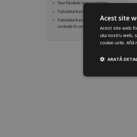
Țevi flexibile inox și izolație
Tubulatură evacuare din aluminiu
Acest site w
Tubulatură evacuare din PP pt.
centrale în condensare
Acest site web fol
ului nostru web, s
cookie-urile.
Află 
ARATĂ DETAL
Strict necesar
Strict
Cookie-urile strict n