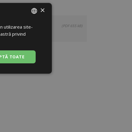
×
(PDF 655 kB)
 utilizarea site-
ROMANIAN
oastră privind
ENGLISH
PTĂ TOATE
Neclasificate
sificate
izatorului și