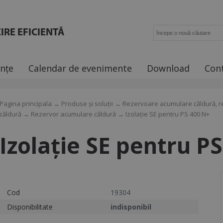
IRE EFICIENTĂ
ințe
Calendar de evenimente
Download
Con
Pagina principala
→
Produse și soluții
→
Rezervoare acumulare căldură, r
căldură
→
Rezervor acumulare căldură
→ Izolație SE pentru PS 400 N+
Izolație SE pentru P
Cod
19304
Disponibilitate
indisponibil