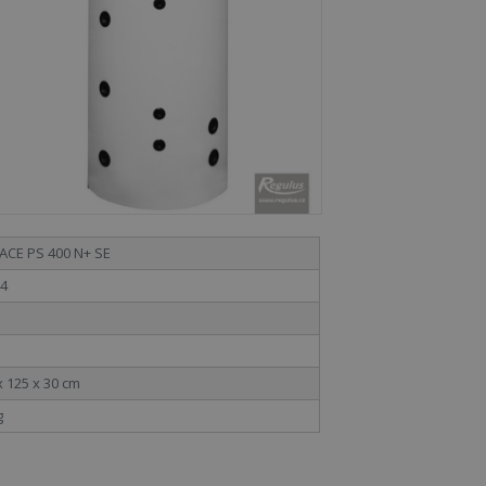
ACE PS 400 N+ SE
4
x 125 x 30 cm
g