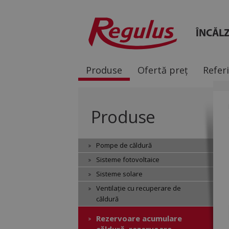
ÎNCĂLZ
Produse
Ofertă preț
Refer
Produse
Pompe de căldură
Sisteme fotovoltaice
Sisteme solare
Ventilație cu recuperare de
căldură
Rezervoare acumulare