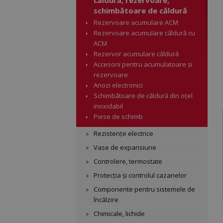
căldură, rezervoare,
schimbătoare de căldură
Rezervoare acumulare ACM
Rezervoare acumulare căldură cu
ACM
Rezervor acumulare căldură
Accesorii pentru acumulatoare și
rezervoare
Anozi electronici
Schimbătoare de căldură din oțel
inoxidabil
Piese de schimb
Rezistențe electrice
Vase de expansiune
Controlere, termostate
Protecția și controlul cazanelor
Componente pentru sistemele de
încălzire
Chimicale, lichide