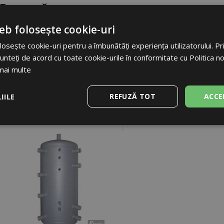
Descarcă
eb folosește cookie-uri
|
Etichetă clasificare energetică
osește cookie-uri pentru a îmbunătăți experiența utilizatorului. Prin
DESCHIDE
unteți de acord cu toate cookie-urile în conformitate cu Politica n
mai multe
IILE
REFUZĂ TOT
ACCE
Accesoriu recomandat
e
De performanță
De targetare
De
funcţionalitate
 necesare
De performanță
De targetare
De funcţionalitate
Necla
ecesare permit funcționalitatea principală a site-ului web, cum ar fi autentificarea util