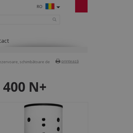
RO
tact
printează
ezervoare, schimbătoare de
S 400 N+