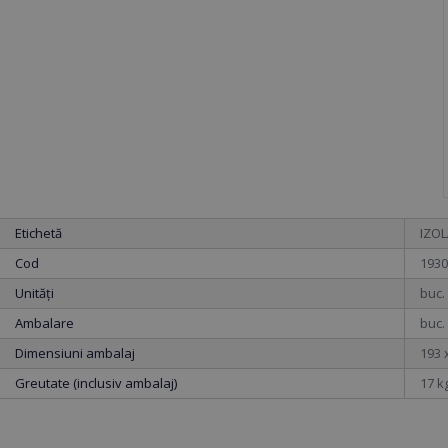
Etichetă
IZOL
Cod
1930
Unități
buc.
Ambalare
buc.
Dimensiuni ambalaj
193 
Greutate (inclusiv ambalaj)
17 k