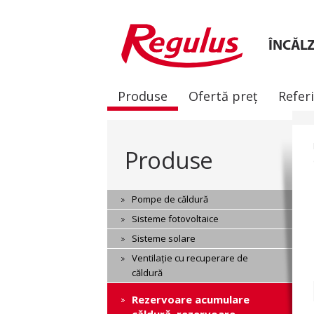
ÎNCĂLZ
Produse
Ofertă preț
Refer
Produse
Pompe de căldură
Sisteme fotovoltaice
Sisteme solare
Ventilație cu recuperare de
căldură
Rezervoare acumulare