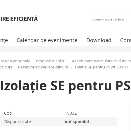
IRE EFICIENTĂ
ințe
Calendar de evenimente
Download
Con
Pagina principala
→
Produse și soluții
→
Rezervoare acumulare căldură, r
căldură
→
Rezervor acumulare căldură
→ Izolație SE pentru PSWF 500 N+
Izolație SE pentru P
Cod
19332
Disponibilitate
indisponibil