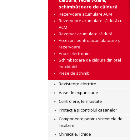
căldură, rezervoare,
schimbătoare de căldură
Rezervoare acumulare ACM
Rezervoare acumulare căldură cu
ACM
Rezervor acumulare căldură
Accesorii pentru acumulatoare și
rezervoare
Anozi electronici
Schimbătoare de căldură din oțel
inoxidabil
Piese de schimb
Rezistențe electrice
Vase de expansiune
Controlere, termostate
Protecția și controlul cazanelor
Componente pentru sistemele de
încălzire
Chimicale, lichide