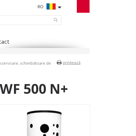
RO
tact
printează
ezervoare, schimbătoare de
SWF 500 N+