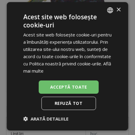
×
Acest site web folosește
cookie-uri
ROMANIAN
Acest site web folosește cookie-uri pentru
ENGLISH
a îmbunătăți experiența utilizatorului. Prin
utilizarea site-ului nostru web, sunteți de
acord cu toate cookie-urile în conformitate
cu Politica noastră privind cookie-urile.
Află
mai multe
ACCEPTĂ TOATE
Cod
3882
REFUZĂ TOT
Disponibilitate
indisponibil
ARATĂ DETALIILE
Etichetă
83170968
Cod
3882
Strict
De
De
Unități
buc.