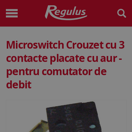
Microswitch Crouzet cu 3
contacte placate cu aur -
pentru comutator de
debit