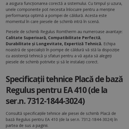
a asigura funcționarea corectă a sistemului. Cu timpul și uzura,
Neclasificate
unele componente pot necesita înlocuire pentru a menține
Cookie-urile strict necesare permit
performanța optimă a pompei de căldură. Acesta este
funcționalitatea principală a site-ului web, cum ar
momentul în care piesele de schimb intră în scenă.
fi autentificarea utilizatorului și gestionarea
contului. Site-ul web nu poate fi utilizat corect fără
Piesele de schimb Regulus Romtherm au numeroase avantaje:
cookie-uri strict necesare.
Calitate Superioară, Compatibilitate Perfectă
,
Nume
Furnizor / Domeniu
Ex
Durabilitate și Longevitate, Expertiză Tehnică.
Echipa
CookieScriptConsent
1
noastră de specialiști în pompe de căldură vă stă la dispoziție
CookieScript
www.regulusromtherm.ro
cu asistență tehnică și sfaturi pentru a vă ajuta să alegeți
piesele de schimb potrivite și să le instalați corect.
Specificații tehnice Placă de bază
Regulus pentru EA 410 (de la
ser.n. 7312-1844-3024)
Consultă specificațiile tehnice ale piesei de schimb Placă de
bază Regulus pentru EA 410 (de la ser.n. 7312-1844-3024) în
VISITOR_PRIVACY_METADATA
5 
YouTube
partea de sus a paginii.
săp
.youtube.com
Google