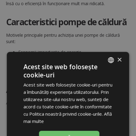
însă cu o eficiență în funcționare mult mai ridicată.
Caracteristici pompe de căldură
Motivele principale pentru achiziția unei pompe de căldură
sunt:
Economii importante de energie
×
Încălzirea confortabilă a spațiului și a ACM (apei calde
menajere)
Acest site web folosește
Tehnologie cu impact redus asupra mediului
cookie-uri
ROMANIAN
Acest site web folosește cookie-uri pentru
Avantaje pompe de căldură
ENGLISH
a îmbunătăți experiența utilizatorului. Prin
utilizarea site-ului nostru web, sunteți de
Avantajele pompelor de căldură Regulus sunt multiple:
acord cu toate cookie-urile în conformitate
Economii mari de energie
cu Politica noastră privind cookie-urile.
Află
Eficiență energetică ridicată
mai multe
Funcționare foarte silențioasă
Calitate de top