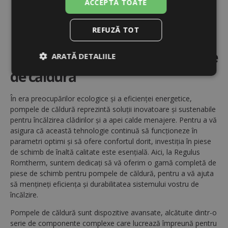
ACCEPTĂ TOATE
Parametrii de funcționare excelenți
Servicii post - vânzare de calitate
Produs ecologic cu impact redus asupra mediului
REFUZĂ TOT
Piese de schimb pentru pompele
ARATĂ DETALIILE
de căldură
Strict
De
De
necesare
performanță
targetare
În era preocupărilor ecologice și a eficienței energetice,
pompele de căldură reprezintă soluții inovatoare și sustenabile
pentru încălzirea clădirilor și a apei calde menajere. Pentru a vă
De
Neclasificate
asigura că această tehnologie continuă să funcționeze în
funcţionalitate
parametri optimi și să ofere confortul dorit, investiția în piese
de schimb de înaltă calitate este esențială. Aici, la Regulus
Romtherm, suntem dedicați să vă oferim o gamă completă de
piese de schimb pentru pompele de căldură, pentru a vă ajuta
să mențineți eficiența și durabilitatea sistemului vostru de
încălzire.
Strict necesare
De performanță
Pompele de căldură sunt dispozitive avansate, alcătuite dintr-o
De targetare
De funcţionalitate
serie de componente complexe care lucrează împreună pentru