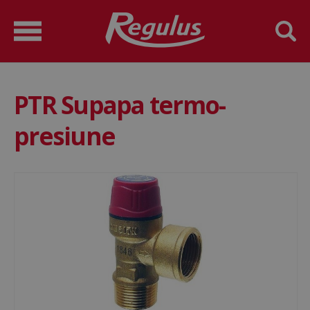
PTR Supapa termo-
presiune