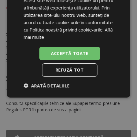
Acest site web folosește cookie-uri pentru
Supapă termo-presiune
ENGLISH
a îmbunătăți experiența utilizatorului. Prin
Regulus PTR
utilizarea site-ului nostru web, sunteți de
acord cu toate cookie-urile în conformitate
cu Politica noastră privind cookie-urile.
Află
Supapa termo-presiune Regulus PTR proiectată ca un
mai multe
accesoriu esențial pentru acumulatoare și rezervoare,
funcționează ca o vană termostatică și de presiune. Aceasta
ACCEPTĂ TOATE
asigură protecția boilerelor de apă caldă împotriva riscurilor de
supraîncălzire și suprapresiune.
REFUZĂ TOT
Specificații tehnice Supapă
ARATĂ DETALIILE
termo-presiune Regulus PTR
Strict
De
De
necesare
performanță
targetare
Consultă specificațiile tehnice ale Supapei termo-presiune
Regulus PTR în partea de sus a paginii.
De
Neclasificate
funcţionalitate