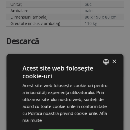
Unități
buc.
Ambalare
palet
Dimensiuni ambalaj
80 x 190 x 80 cm
Greutate (inclusiv ambalaj)
110 kg
Descarcă
×
|
Fișă tehnică
DESCHIDE
Acest site web folosește
(PDF 1,8 MB)
cookie-uri
ROMANIAN
|
Acest site web folosește cookie-uri pentru
Manual
DESCHIDE
ENGLISH
a îmbunătăți experiența utilizatorului. Prin
(PDF 1,1 MB)
utilizarea site-ului nostru web, sunteți de
acord cu toate cookie-urile în conformitate
|
Etichetă clasificare energetică
DESCHIDE
cu Politica noastră privind cookie-urile.
Află
(PDF 193 kB)
mai multe