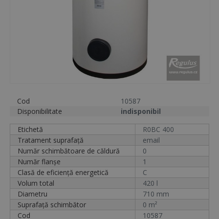
Cod
10587
Disponibilitate
indisponibil
Etichetă
R0BC 400
Tratament suprafață
email
Număr schimbătoare de căldură
0
Număr flanșe
1
Clasă de eficiență energetică
C
Volum total
420 l
Diametru
710 mm
Suprafață schimbător
0 m²
Cod
10587