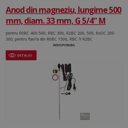
Anod din magneziu, lungime 500
Neclasificate
mm, diam. 33 mm, G 5/4" M
Cookie-urile strict necesare permit
funcționalitatea principală a site-ului web, cum ar
fi autentificarea utilizatorului și gestionarea
contului. Site-ul web nu poate fi utilizat corect fără
pentru R0BC 400-500, RBC 300, R2BC 200, 500, RxDC 200-
cookie-uri strict necesare.
300, pentru flan?a din R0BC 1500, RBC ?i R2BC
Nume
Furnizor / Domeniu
Ex
INDISPONIBIL
CookieScriptConsent
1
CookieScript
DETALIU
www.regulusromtherm.ro
VISITOR_PRIVACY_METADATA
5 
YouTube