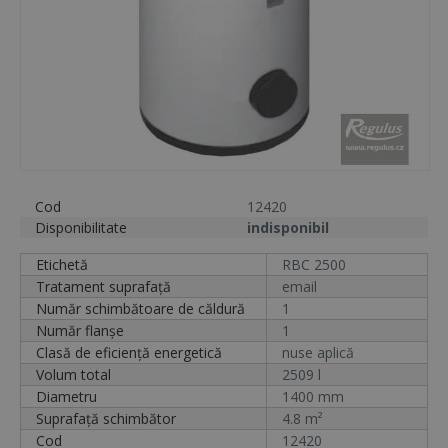
Cod
12420
Disponibilitate
indisponibil
Etichetă
RBC 2500
Tratament suprafață
email
Număr schimbătoare de căldură
1
Număr flanșe
1
Clasă de eficiență energetică
nuse aplică
Volum total
2509 l
Diametru
1400 mm
Suprafață schimbător
4.8 m²
Cod
12420