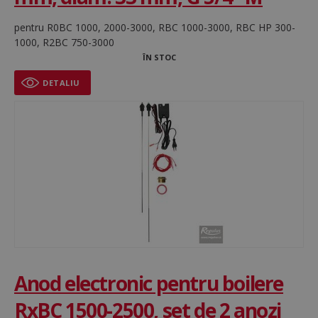
Cookie-urile strict necesare permit
funcționalitatea principală a site-ului web, cum ar
pentru R0BC 1000, 2000-3000, RBC 1000-3000, RBC HP 300-
fi autentificarea utilizatorului și gestionarea
1000, R2BC 750-3000
contului. Site-ul web nu poate fi utilizat corect fără
cookie-uri strict necesare.
ÎN STOC
Nume
Furnizor / Domeniu
Ex
DETALIU
CookieScriptConsent
1
CookieScript
www.regulusromtherm.ro
Anod electronic pentru boilere
VISITOR_PRIVACY_METADATA
5 
YouTube
săp
.youtube.com
Google
RxBC 1500-2500, set de 2 anozi
Privacy Policy