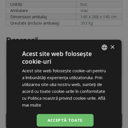
Unități
buc.
Ambalare
vrac
Dimensiuni ambalaj
140 x 268 x 140 cm
Greutate (inclusiv ambalaj)
393 kg
Descarcă
×
Acest site web folosește
cookie-uri
|
Fișă tehnică
ROMANIAN
DESCHIDE
(PDF 6,2 MB)
Acest site web folosește cookie-uri pentru
ENGLISH
a îmbunătăți experiența utilizatorului. Prin
|
Manual Hot Water Storage Tank
utilizarea site-ului nostru web, sunteți de
DESCHIDE
(PDF 1,5 MB)
acord cu toate cookie-urile în conformitate
cu Politica noastră privind cookie-urile.
Află
mai multe
ACCEPTĂ TOATE
ACCESAȚI VERSIUNEA COMPLETĂ