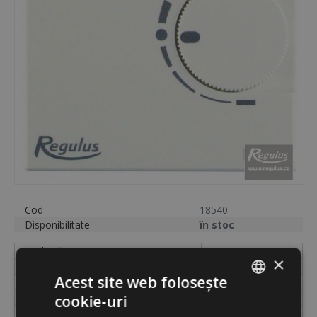
Cod
18540
Disponibilitate
în stoc
Etichetă
IR RC 25
×
Pentru pompe de căldură
da
Acest site web folosește
Pentru centrale și șeminee
da
Pentru încălzire
da
cookie-uri
ROMANIAN
Cod
18540