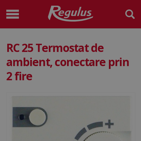
RC 25 Termostat de
ambient, conectare prin
2 fire