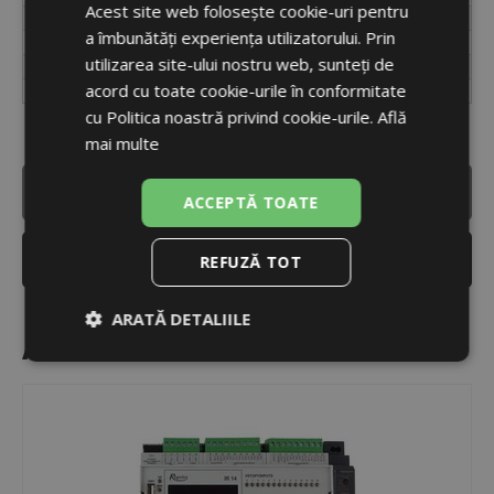
Acest site web folosește cookie-uri pentru
Unități
buc.
ENGLISH
a îmbunătăți experiența utilizatorului. Prin
Ambalare
cutie
utilizarea site-ului nostru web, sunteți de
Dimensiuni ambalaj
8 x 8 x 3 cm
acord cu toate cookie-urile în conformitate
Greutate (inclusiv ambalaj)
0,09 kg
cu Politica noastră privind cookie-urile.
Află
mai multe
ACCESAȚI VERSIUNEA COMPLETĂ
ACCEPTĂ TOATE
TRIMITE PRIN EMAIL
REFUZĂ TOT
ARATĂ DETALIILE
Accesoriu recomandat
Strict
De
De
necesare
performanță
targetare
De
Neclasificate
funcţionalitate