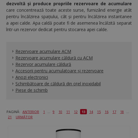
dezvoltă și produce propriile rezervoare de acumulare
care concentrează toate aceste surse, furnizând
energie atât
pentru încălzirea spațiului, cât și pentru încălzirea instantanee
a apei calde. A
pa caldă poate fi de asemenea încălzită separat
într-un rezervor dedicat pentru stocarea apei calde.
Rezervoare acumulare ACM
Rezervoare acumulare căldură cu ACM
Rezervor acumulare căldură
Accesorii pentru acumulatoare și rezervoare
Anozi electronici
Schimbătoare de căldură din oțel inoxidabil
Piese de schimb
PAGINĂ:
ANTERIOR
1
...
9
10
11
12
13
14
15
16
17
18
...
21
URMĂTOR