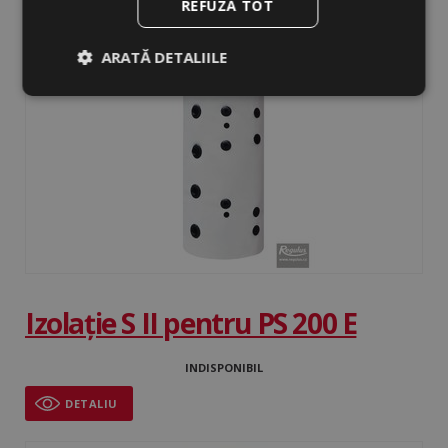
REFUZĂ TOT
DETALIU
ARATĂ DETALIILE
Strict
De
De
necesare
performanță
targetare
De
Neclasificate
funcţionalitate
Izolație S II pentru PS 200 E
Strict necesare
De performanță
INDISPONIBIL
De targetare
De funcţionalitate
DETALIU
Neclasificate
Cookie-urile strict necesare permit