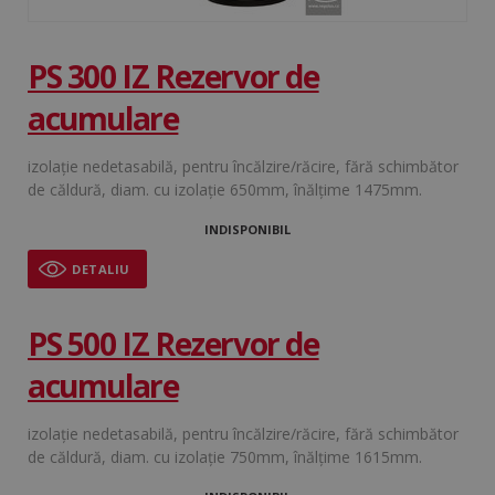
despre
.c.bing.com
vizitator
sesiuni 
campan
PS 300 IZ Rezervor de
pentru
rapoart
analiză 
acumulare
urilor.
MUID
1 an
Microsoft Corporation
_ga_YT14N4K6KX
.regulusromtherm.ro
1 an 1
Acest c
.clarity.ms
lună
este fol
izolație nedetasabilă, pentru încălzire/răcire, fără schimbător
Google
de căldură, diam. cu izolație 650mm, înălțime 1475mm.
Analyti
pentru 
persist
INDISPONIBIL
sesiunii
DETALIU
_clck
.regulusromtherm.ro
11 luni 4
Acest c
săptămâni
este fol
pentru 
urmări
PS 500 IZ Rezervor de
interacț
implica
utilizat
acumulare
site-ul
pentru 
îmbunăt
experie
izolație nedetasabilă, pentru încălzire/răcire, fără schimbător
utilizato
de căldură, diam. cu izolație 750mm, înălțime 1615mm.
funcțio
site-ului
test_cookie
15 minute
Google LLC