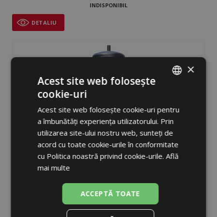
INDISPONIBIL
DETALIU
×
Acest site web folosește
cookie-uri
ROMANIAN
Acest site web folosește cookie-uri pentru
ENGLISH
a îmbunătăți experiența utilizatorului. Prin
utilizarea site-ului nostru web, sunteți de
acord cu toate cookie-urile în conformitate
cu Politica noastră privind cookie-urile.
Află
PS 300 E Rezervor de acumulare
mai multe
fără schimbătoare de căldură, diam. 550 mm, înălțime 1405
ACCEPTĂ TOATE
mm, 5 racorduri G 6/4“
INDISPONIBIL