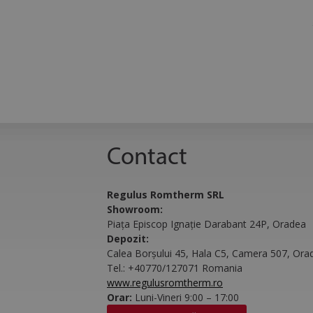
CLID
IDE
Contact
NID
Regulus Romtherm SRL
Showroom:
SM
Piața Episcop Ignație Darabant 24P, Oradea
Depozit:
Calea Borșului 45, Hala C5, Camera 507, Ora
MR
Tel.:
+40770/127071 Romania
www.regulusromtherm.ro
Orar:
Luni-Vineri 9:00 – 17:00
_gcl_au