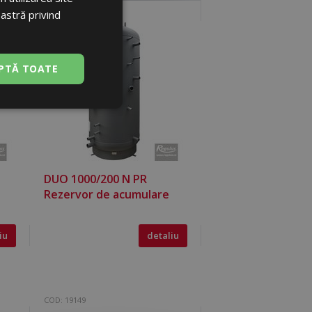
oastră privind
ENGLISH
PTĂ TOATE
Neclasificate
DUO 1000/200 N PR
Rezervor de acumulare
sificate
iu
detaliu
izatorului și
e serviciul Cookie-
COD:
19149
 preferințele de