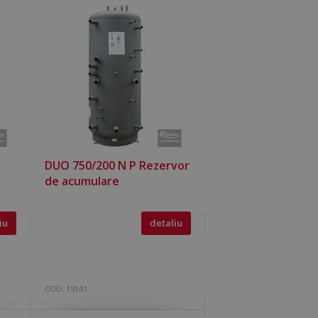
DUO 750/200 N P Rezervor
de acumulare
iu
detaliu
COD:
19141