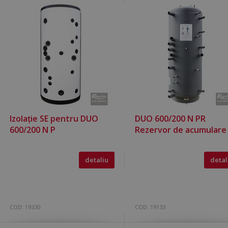
Izolație SE pentru DUO
DUO 600/200 N PR
600/200 N P
Rezervor de acumulare
detaliu
detal
COD:
19330
COD:
19133