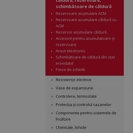
căldură, rezervoare,
schimbătoare de căldură
Rezervoare acumulare ACM
Rezervoare acumulare căldură cu
ACM
Rezervor acumulare căldură
Accesorii pentru acumulatoare și
rezervoare
Anozi electronici
Schimbătoare de căldură din oțel
inoxidabil
Piese de schimb
Rezistențe electrice
Vase de expansiune
Controlere, termostate
Protecția și controlul cazanelor
Componente pentru sistemele de
încălzire
Chimicale, lichide