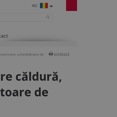
RO
tact
printează
ezervoare, schimbătoare de
re căldură,
toare de