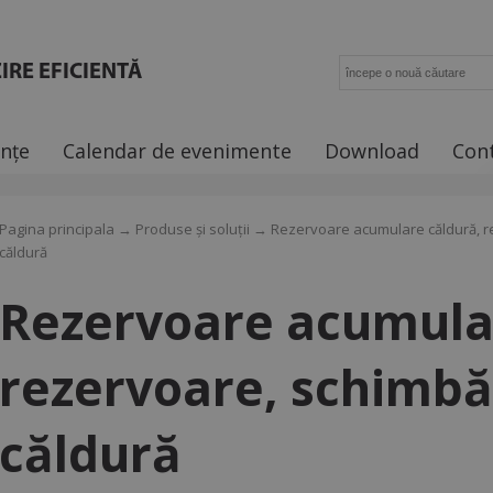
IRE EFICIENTĂ
ințe
Calendar de evenimente
Download
Con
Pagina principala
→
Produse și soluții
→ Rezervoare acumulare căldură, r
căldură
Rezervoare acumula
rezervoare, schimbă
căldură