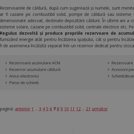
Rezervoarele de căldură, după cum sugerează și numele, sunt menite
ar fi cazane pe combustibil solid, pompe de căldură sau sisteme 
dimensionate adecvat, destinate depozitării căldurii. În ultimii ani a c
sisteme solare, cazane pe combustibil solid, centrale electrice etc. P
Regulus dezvoltă și produce propriile rezervoare de acumu
furnizând
energie atât pentru încălzirea spațiului, cât și pentru încălz
fi de asemenea încălzită separat într-un rezervor dedicat pentru stoca
Rezervoare acumulare ACM
Rezervoare 
Rezervor acumulare căldură
Accesorii p
Anozi electronici
Schimbătoare
Piese de schimb
pagină:
anterior
1
...
3
4
5
6
7
8
9
10
11
12
...
21
următor