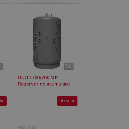
lor vizitatorilor.
ookie Cookie-
corect.
entru a stoca
iunile de
teracțiunea lor cu
privind
 cu privire la
ialitate şi setări,
ele lor sunt onorate
entru a distinge
st lucru este
 pentru a face
la utilizarea site-
DUO 1700/200 N P
Rezervor de acumulare
riere
iu
detaliu
naliză Microsoft
nformații despre
e obișnuit, dar în
ai multe vizualizări
 sesiune, este
 în scopuri de
estionarea stării
e Universal
argă Microsoft ca
COD:
19137