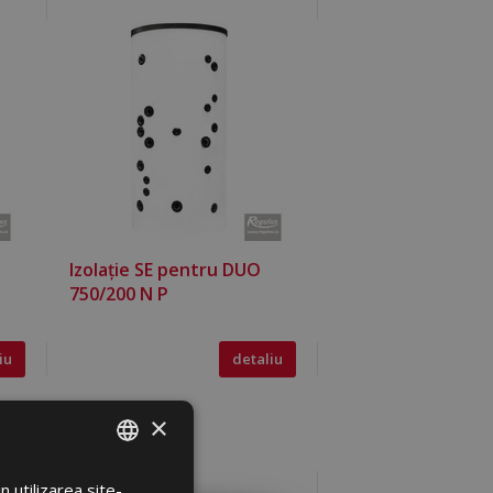
Izolație SE pentru DUO
750/200 N P
iu
detaliu
×
COD:
19333
 utilizarea site-
ROMANIAN