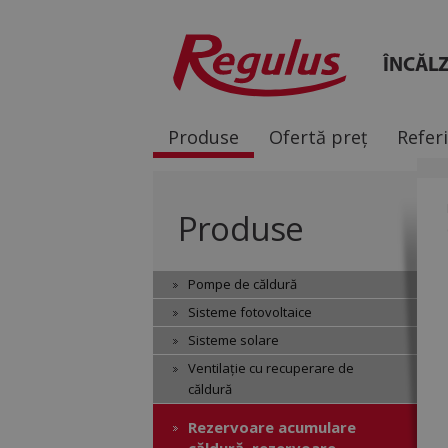
ÎNCĂLZ
Produse
Ofertă preț
Refer
Produse
Pompe de căldură
Sisteme fotovoltaice
Sisteme solare
Ventilație cu recuperare de
căldură
Rezervoare acumulare