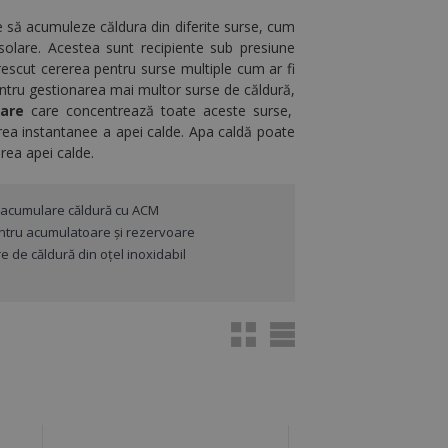
 să acumuleze căldura din diferite surse, cum
solare.
Acestea sunt recipiente sub presiune
rescut
cererea pentru surse multiple cum ar fi
entru gestionarea mai multor surse de căldură,
lare
care concentrează toate aceste surse,
irea instantanee a apei calde. A
pa caldă poate
rea apei calde.
acumulare căldură cu ACM
entru acumulatoare și rezervoare
 de căldură din oțel inoxidabil