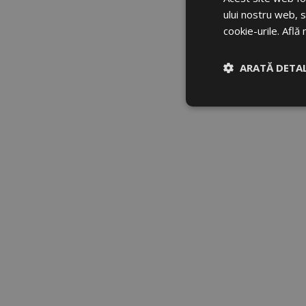
ului nostru web, s
cookie-urile.
Află 
ARATĂ DETAL
Strict necesar
Strict
Cookie-urile strict n
gestionarea contului.
Nume
CookieScriptConse