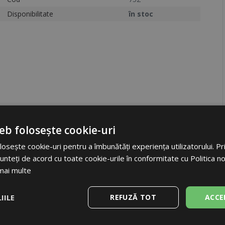
Disponibilitate
în stoc
eb folosește cookie-uri
osește cookie-uri pentru a îmbunătăți experiența utilizatorului. Prin
Etichetă
unteți de acord cu toate cookie-urile în conformitate cu Politica n
Cod
mai multe
Unități
Ambalare
IILE
REFUZĂ TOT
ACCE
Dimensiuni ambalaj
Greutate (inclusiv ambalaj)