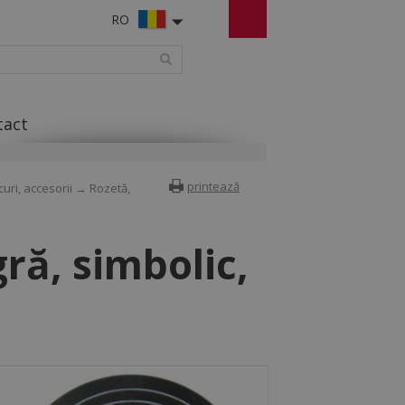
RO
tact
printează
curi, accesorii
→ Rozetă,
ră, simbolic,