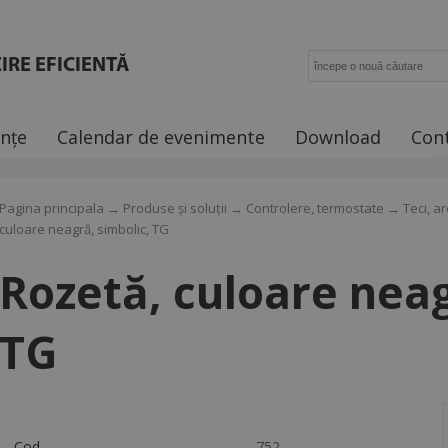
IRE EFICIENTĂ
ințe
Calendar de evenimente
Download
Con
Pagina principala
→
Produse și soluții
→
Controlere, termostate
→
Teci, ar
culoare neagră, simbolic, TG
Rozetă, culoare neag
TG
Cod
752