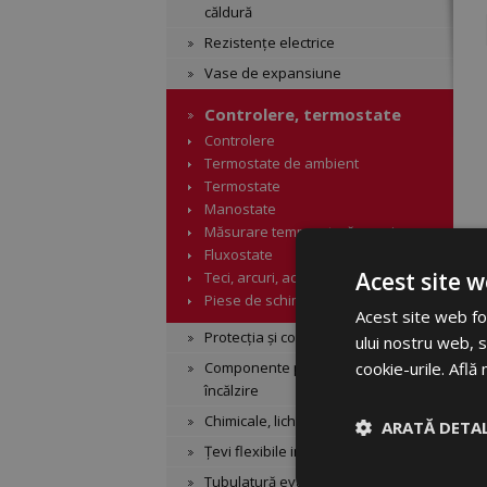
căldură
Rezistențe electrice
Vase de expansiune
Controlere, termostate
Controlere
Termostate de ambient
Termostate
Manostate
Măsurare temperatură, presiune
Fluxostate
Acest site w
Teci, arcuri, accesorii
Piese de schimb
Acest site web fol
Protecția și controlul cazanelor
ului nostru web, s
Componente pentru sistemele de
cookie-urile.
Află 
încălzire
Chimicale, lichide
ARATĂ DETAL
Țevi flexibile inox și izolație
Tubulatură evacuare din aluminiu