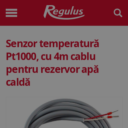
Senzor temperatură
Pt1000, cu 4m cablu
pentru rezervor apă
caldă