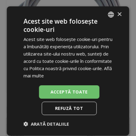
×
Acest site web folosește
cookie-uri
ROMANIAN
Acest site web folosește cookie-uri pentru
ENGLISH
a îmbunătăți experiența utilizatorului. Prin
utilizarea site-ului nostru web, sunteți de
acord cu toate cookie-urile în conformitate
cu Politica noastră privind cookie-urile.
Află
mai multe
ACCEPTĂ TOATE
Cod
9109
REFUZĂ TOT
Disponibilitate
în stoc
Etichetă
TT/P4
ARATĂ DETALIILE
Cod
9109
Unități
buc.