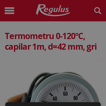
Termometru 0-120°C,
capilar 1m, d=42 mm, gri