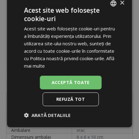
×
Acest site web folosește
cookie-uri
ROMANIAN
Acest site web folosește cookie-uri pentru
ENGLISH
a îmbunătăți experiența utilizatorului. Prin
utilizarea site-ului nostru web, sunteți de
acord cu toate cookie-urile în conformitate
cu Politica noastră privind cookie-urile.
Află
mai multe
Cod
1829
ACCEPTĂ TOATE
Disponibilitate
indisponibil
Etichetă
060162 (113.10127.00A)
REFUZĂ TOT
Modalitate instalare
capilar
Temperatură
120 °C
ARATĂ DETALIILE
Cod
1829
Unități
buc.
Strict
De
De
Ambalare
vrac
necesare
performanță
targetare
Dimensiuni ambalaj
6 x 6 x 10 cm