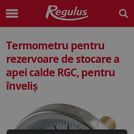
Termometru pentru
rezervoare de stocare a
apei calde RGC, pentru
înveliş