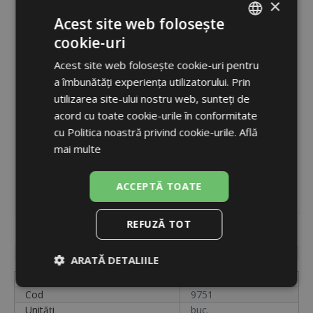
×
Acest site web folosește
cookie-uri
ROMANIAN
Acest site web folosește cookie-uri pentru
ENGLISH
a îmbunătăți experiența utilizatorului. Prin
utilizarea site-ului nostru web, sunteți de
acord cu toate cookie-urile în conformitate
cu Politica noastră privind cookie-urile.
Află
mai multe
ACCEPTĂ TOATE
REFUZĂ TOT
Cod
9751
Disponibilitate
în stoc
ARATĂ DETALIILE
Etichetă
M-000037
Strict
De
De
Cod
9751
necesare
performanță
targetare
Unități
buc.