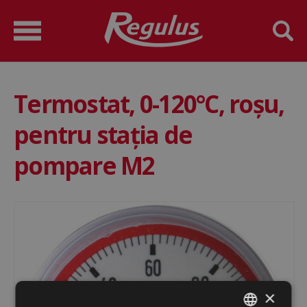
Termostat, 0-120°C, roşu,
pentru stația de
pompare M2
×