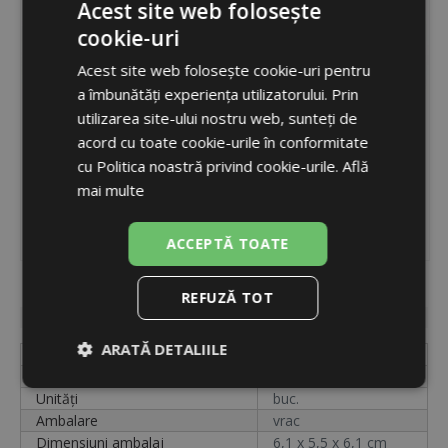
Acest site web folosește
cookie-uri
ROMANIAN
Acest site web folosește cookie-uri pentru
ENGLISH
a îmbunătăți experiența utilizatorului. Prin
utilizarea site-ului nostru web, sunteți de
acord cu toate cookie-urile în conformitate
cu Politica noastră privind cookie-urile.
Află
mai multe
ACCEPTĂ TOATE
Cod
9575
REFUZĂ TOT
Disponibilitate
indisponibil
ARATĂ DETALIILE
Etichetă
DDOYR
Cod
9575
Strict
De
De
Unități
buc.
necesare
performanță
targetare
Ambalare
vrac
Dimensiuni ambalaj
6,1 x 5,5 x 6,1 cm