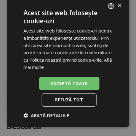
×
Acest site web folosește
cookie-uri
ROMANIAN
Acest site web folosește cookie-uri pentru
ENGLISH
a îmbunătăți experiența utilizatorului. Prin
utilizarea site-ului nostru web, sunteți de
acord cu toate cookie-urile în conformitate
cu Politica noastră privind cookie-urile.
Află
mai multe
Cod
17692
Disponibilitate
în stoc
ACCEPTĂ TOATE
Cod
17692
REFUZĂ TOT
Unități
buc.
Ambalare
cutie
ARATĂ DETALIILE
Descarcă
Strict
De
De
necesare
performanță
targetare