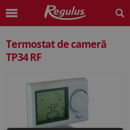
Termostat de cameră
TP34 RF