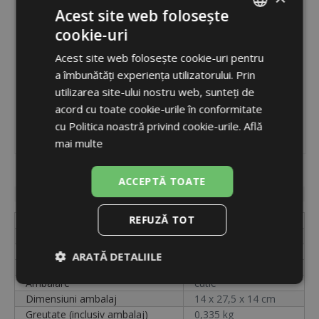
Acest site web folosește
cookie-uri
ROMANIAN
Acest site web folosește cookie-uri pentru
ENGLISH
a îmbunătăți experiența utilizatorului. Prin
utilizarea site-ului nostru web, sunteți de
acord cu toate cookie-urile în conformitate
cu Politica noastră privind cookie-urile.
Află
mai multe
Cod
14988
ACCEPTĂ TOATE
Disponibilitate
indisponibil
REFUZĂ TOT
Etichetă
BB005129
Diametru
100 mm
Cod
14988
ARATĂ DETALIILE
Unități
buc.
Ambalare
cutie
Strict
De
De
necesare
performanță
targetare
Dimensiuni ambalaj
14 x 27,5 x 14 cm
Greutate (inclusiv ambalaj)
0,335 kg