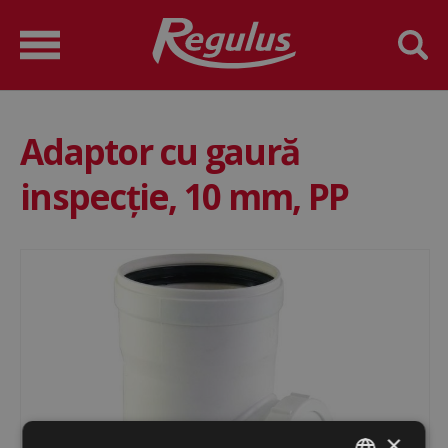
Adaptor cu gaură
inspecție, 10 mm, PP
×