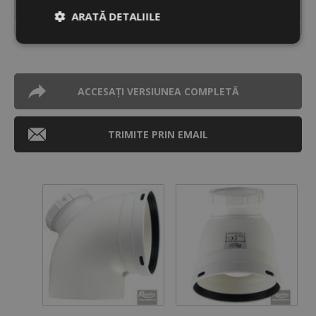
Tip ambalaj vrac
buc.
ARATĂ DETALIILE
Unități în ambalare la vrac
260
Strict
De
De
necesare
performanță
targetare
ACCESAȚI VERSIUNEA COMPLETĂ
De
Neclasificate
funcţionalitate
TRIMITE PRIN EMAIL
Strict necesare
De performanță
De targetare
De funcţionalitate
Neclasificate
Cookie-urile strict necesare permit
funcționalitatea principală a site-ului web, cum ar
fi autentificarea utilizatorului și gestionarea