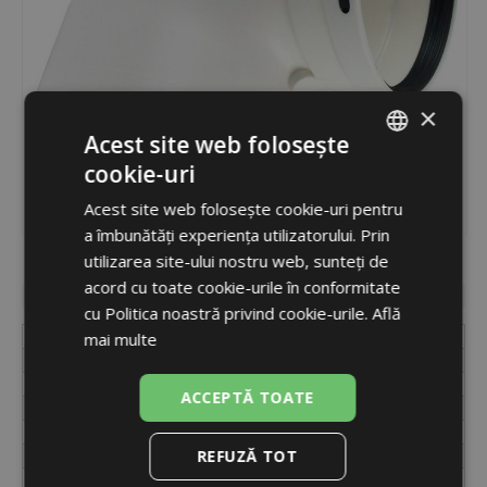
×
Acest site web folosește
cookie-uri
ROMANIAN
Acest site web folosește cookie-uri pentru
ENGLISH
a îmbunătăți experiența utilizatorului. Prin
utilizarea site-ului nostru web, sunteți de
Cod
14553
acord cu toate cookie-urile în conformitate
Disponibilitate
indisponibil
cu Politica noastră privind cookie-urile.
Află
Etichetă
BB015037
mai multe
Diametru
125 mm
Cod
14553
ACCEPTĂ TOATE
Unități
buc.
Ambalare
cutie
Dimensiuni ambalaj
22 x 15 x 22 cm
REFUZĂ TOT
Greutate (inclusiv ambalaj)
0,4 kg