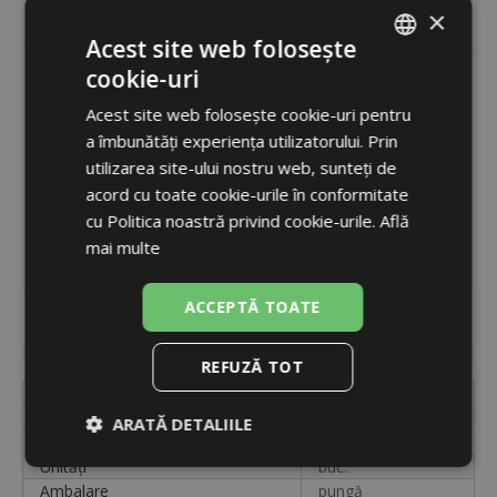
×
Acest site web folosește
cookie-uri
ROMANIAN
Acest site web folosește cookie-uri pentru
ENGLISH
a îmbunătăți experiența utilizatorului. Prin
utilizarea site-ului nostru web, sunteți de
acord cu toate cookie-urile în conformitate
cu Politica noastră privind cookie-urile.
Află
mai multe
ACCEPTĂ TOATE
Cod
9615
Disponibilitate
în stoc
REFUZĂ TOT
Etichetă
A1015208
Diametru
100 mm
ARATĂ DETALIILE
Cod
9615
Unități
buc.
Strict
De
De
necesare
performanță
targetare
Ambalare
pungă