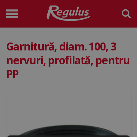
Garnitură, diam. 100, 3
nervuri, profilată, pentru
PP