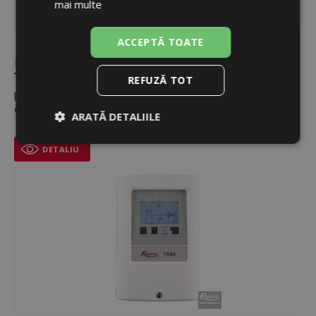
mai multe
ACCEPTĂ TOATE
Controler TRS 3
REFUZĂ TOT
pentru un circuit de încălzire, 4 intrări şi 4 ieşiri, 1 senzor
exterior şi 1 senzor de contact încorporat
ARATĂ DETALIILE
ÎN STOC
Strict
De
De
DETALIU
necesare
performanță
targetare
De
Neclasificate
funcţionalitate