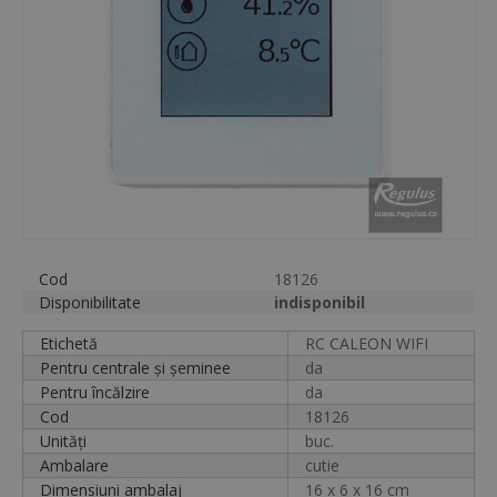
Cod
18126
Disponibilitate
indisponibil
Etichetă
RC CALEON WIFI
Pentru centrale și șeminee
da
Pentru încălzire
da
Cod
18126
Unități
buc.
Ambalare
cutie
Dimensiuni ambalaj
16 x 6 x 16 cm