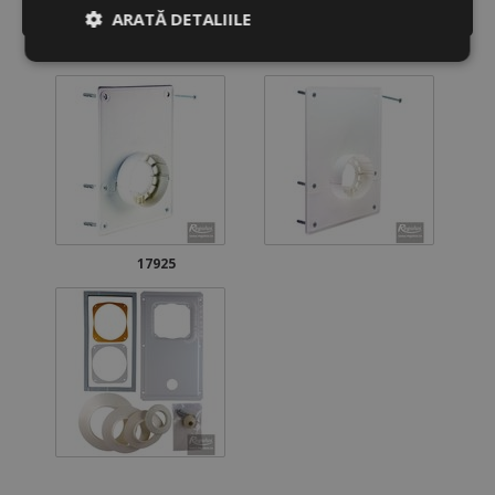
TRIMITE PRIN EMAIL
ARATĂ DETALIILE
Strict
De
De
necesare
performanță
targetare
De
Neclasificate
funcţionalitate
17925
Strict necesare
De performanță
De targetare
De funcţionalitate
Neclasificate
Cookie-urile strict necesare permit
funcționalitatea principală a site-ului web, cum ar
fi autentificarea utilizatorului și gestionarea