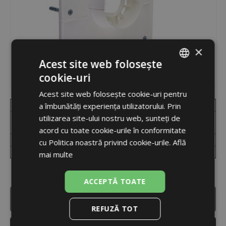
×
Acest site web folosește
cookie-uri
ROMANIAN
Acest site web folosește cookie-uri pentru
ENGLISH
Code
Produs
Disponibilitate
a îmbunătăți experiența utilizatorului. Prin
Ușă pentru coș, pentru diam. 60, 80,
utilizarea site-ului nostru web, sunteți de
15849
în stoc
100, 125 mm
acord cu toate cookie-urile în conformitate
17925
Placa racordare pt. diam. 60/100
indisponibil
cu Politica noastră privind cookie-urile.
Află
17926
Placa racordare pt. diam. 80/125
indisponibil
mai multe
ACCEPTĂ TOATE
ACCESAȚI VERSIUNEA COMPLETĂ
REFUZĂ TOT