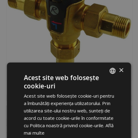
×
Acest site web folosește
cookie-uri
ROMANIAN
Cod
14903
Acest site web folosește cookie-uri pentru
Disponibilitate
indisponibil
ENGLISH
a îmbunătăți experiența utilizatorului. Prin
TVMIX DN20 ZVFŠ G1/2M
utilizarea site-ului nostru web, sunteți de
Etichetă
T35-65
acord cu toate cookie-urile în conformitate
Racord
1/2"
cu Politica noastră privind cookie-urile.
Află
Kvs
1,2
mai multe
Cod
14903