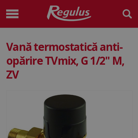
Vană termostatică anti-
opărire TVmix, G 1/2" M,
ZV