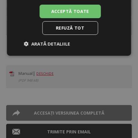
Unități
buc.
ACCEPTĂ TOATE
Ambalare
vrac
Dimensiuni ambalaj
15 x 20 x 11 cm
Greutate (inclusiv
REFUZĂ TOT
0,66 kg
ambalaj)
ARATĂ DETALIILE
Descarcă
Strict
De
De
necesare
performanță
targetare
|
Manual
DESCHIDE
(PDF 948 kB)
De
Neclasificate
funcţionalitate
ACCESAȚI VERSIUNEA COMPLETĂ
TRIMITE PRIN EMAIL
Strict necesare
De performanță