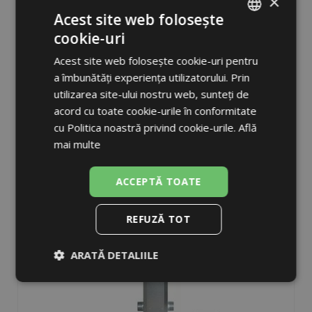
×
Acest site web folosește
cookie-uri
HW60/125-5/4 Dispozitiv
ROMANIAN
Acest site web folosește cookie-uri pentru
echilibrare presiune
ENGLISH
a îmbunătăți experiența utilizatorului. Prin
utilizarea site-ului nostru web, sunteți de
pentru un debit de p ână la 3 m3/h, racord centrală G 5/4” F,
acord cu toate cookie-urile în conformitate
250 mm între racorduri
cu Politica noastră privind cookie-urile.
Află
ÎN STOC
mai multe
DETALIU
ACCEPTĂ TOATE
REFUZĂ TOT
ARATĂ DETALIILE
Strict
De
De
necesare
performanță
targetare