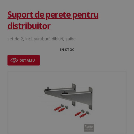
Suport de perete pentru
distribuitor
set de 2, incl. şuruburi, dibluri, şaibe.
ÎN STOC
DETALIU
VISITOR_PRIVACY_METADATA
5 
YouTube
săp
.youtube.com
Google
Privacy Policy