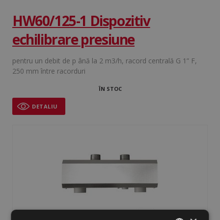
HW60/125-1 Dispozitiv
echilibrare presiune
pentru un debit de p ână la 2 m3/h, racord centrală G 1” F,
250 mm între racorduri
ÎN STOC
DETALIU