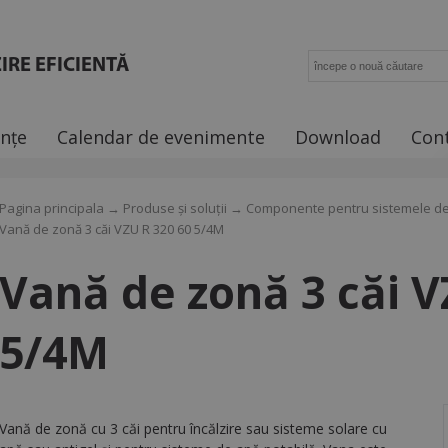
IRE EFICIENTĂ
ințe
Calendar de evenimente
Download
Con
Pagina principala
→
Produse și soluții
→
Componente pentru sistemele de 
Vană de zonă 3 căi VZU R 320 60 5/4M
Vană de zonă 3 căi V
5/4M
Vană de zonă cu 3 căi pentru încălzire sau sisteme solare cu