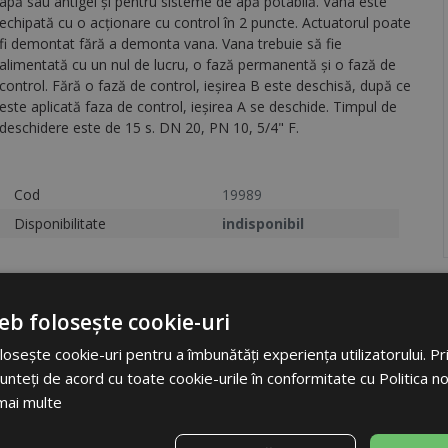
apă sau antigel şi pentru sisteme de apă potabilă. Vana este
echipată cu o acționare cu control în 2 puncte. Actuatorul poate
fi demontat fără a demonta vana. Vana trebuie să fie
alimentată cu un nul de lucru, o fază permanentă şi o fază de
control. Fără o fază de control, ieşirea B este deschisă, după ce
este aplicată faza de control, ieşirea A se deschide. Timpul de
deschidere este de 15 s. DN 20, PN 10, 5/4" F.
Cod
19989
Disponibilitate
indisponibil
Etichetă
VZU R 32
eb folosește cookie-uri
Racord
5/4"
osește cookie-uri pentru a îmbunătăți experiența utilizatorului. Prin
Kvs
10,6
unteți de acord cu toate cookie-urile în conformitate cu Politica n
Tip valvă
cu trei că
mai multe
Cod
19989
Unități
buc.