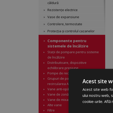
căldură
Rezistențe electrice
Vase de expansiune
Controlere, termostate
Protecția și controlul cazanelor
Componente pentru
sistemele de încălzire
Stații de pompare pentru sisteme
de încălzire
Distribuitoare, dispozitive
echilibrare presiune
Pompe de recirculare
Grupuri de pompare pentru
Acest site w
recircularea ACM
Vane anti-opărire
Acest site web fol
Vane de zonă
ului nostru web, s
Vane de mixare
cookie-urile.
Află 
Alte vane
Filtre