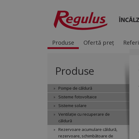
ÎNCĂLZ
Produse
Ofertă preț
Refer
Produse
Pompe de căldură
Sisteme fotovoltaice
Sisteme solare
Ventilație cu recuperare de
căldură
Rezervoare acumulare căldură,
rezervoare, schimbătoare de