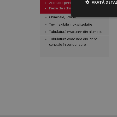
ARATĂ DETAL
Accesorii pentru țevi
Piese de schimb
Chimicale, lichide
Strict necesar
Țevi flexibile inox și izolație
Tubulatură evacuare din aluminiu
Tubulatură evacuare din PP pt.
centrale în condensare
Strict
Cookie-urile strict n
gestionarea contului.
Nume
CookieScriptConse
VISITOR_PRIVACY