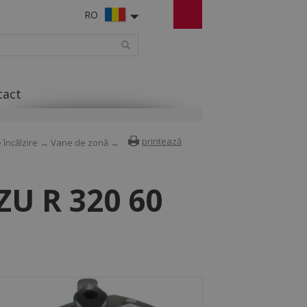
RO
tact
printează
încălzire
→
Vane de zonă
→
ZU R 320 60