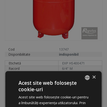
Cod
13747
Disponibilitate
indisponibil
Etichetă
EXP HS400471
Racord
6/4" M
Volum
400 l
×
Diametru
624 mm
Acest site web folosește
Presiune
6 bar
cookie-uri
Cod
13747
ROMANIAN
Unități
buc.
Acest site web folosește cookie-uri pentru
ENGLISH
Ambalare
cutie
a îmbunătăți experiența utilizatorului. Prin
Dimensiuni ambalaj
62,4 x 152 x 62,4 cm