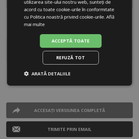
utilizarea site-ului nostru web, sunteți de
Greutate (inclusiv ambalaj)
70 kg
acord cu toate cookie-urile în conformitate
cu Politica noastră privind cookie-urile.
Află
Descarcă
mai multe
ACCEPTĂ TOATE
|
Product Sheet
DESCHIDE
(PDF 488 kB)
REFUZĂ TOT
|
Manual
DESCHIDE
ARATĂ DETALIILE
(PDF 3,5 MB)
Strict
De
De
necesare
performanță
targetare
ACCESAȚI VERSIUNEA COMPLETĂ
De
Neclasificate
funcţionalitate
TRIMITE PRIN EMAIL