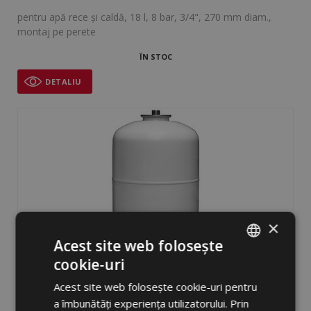
pentru apă rece şi caldă, 18 l, 8 bar, 3/4", 270 mm diam.,
montaj pe perete
ÎN STOC
DETALIU
×
Acest site web folosește
cookie-uri
ROMANIAN
Vas de expansiune HW025
Acest site web folosește cookie-uri pentru
ENGLISH
a îmbunătăți experiența utilizatorului. Prin