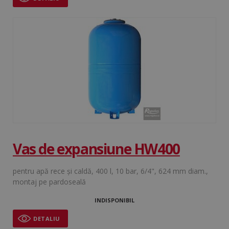
pentru 
urmări
interacț
implica
utilizat
site-ul
pentru 
îmbunăt
experie
utilizato
funcțio
site-ului
test_cookie
15 minute
Google LLC
.doubleclick.net
Vas de expansiune HW400
pentru apă rece şi caldă, 400 l, 10 bar, 6/4", 624 mm diam.,
montaj pe pardoseală
ANONCHK
9 minute
Microsoft Corporation
INDISPONIBIL
58
.c.clarity.ms
secunde
DETALIU