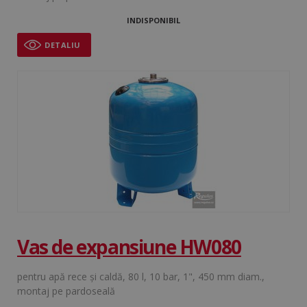
INDISPONIBIL
DETALIU
VISITOR_PRIVACY_METADATA
5 
YouTube
săp
.youtube.com
Google
Privacy Policy
Vas de expansiune HW080
pentru apă rece şi caldă, 80 l, 10 bar, 1", 450 mm diam.,
montaj pe pardoseală