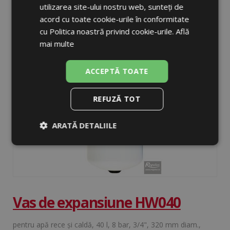
pentru apă rece şi caldă, 25 l, 8 bar, 3/4", 290 mm diam.,
utilizarea site-ului nostru web, sunteți de
montaj pe perete
acord cu toate cookie-urile în conformitate
cu Politica noastră privind cookie-urile.
Află
ÎN STOC
mai multe
DETALIU
ACCEPTĂ TOATE
REFUZĂ TOT
ARATĂ DETALIILE
Strict
De
De
necesare
performanță
targetare
De
Neclasificate
Vas de expansiune HW040
funcţionalitate
pentru apă rece şi caldă, 40 l, 8 bar, 3/4", 320 mm diam.,