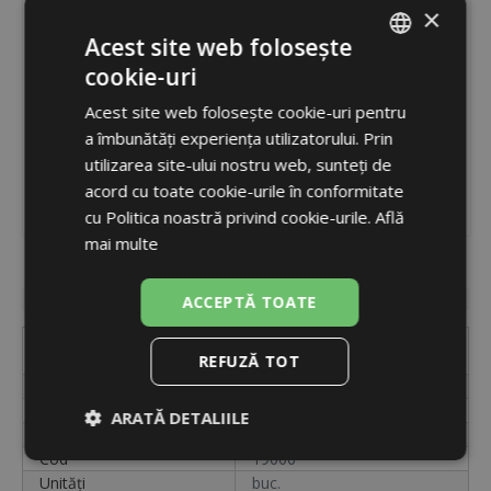
×
Acest site web folosește
cookie-uri
ROMANIAN
Acest site web folosește cookie-uri pentru
ENGLISH
a îmbunătăți experiența utilizatorului. Prin
utilizarea site-ului nostru web, sunteți de
acord cu toate cookie-urile în conformitate
cu Politica noastră privind cookie-urile.
Află
mai multe
Cod
19006
Disponibilitate
în stoc
ACCEPTĂ TOATE
VZK R 325-230-1P-15 T
Etichetă
REFUZĂ TOT
6/4M
Racord
6/4"
Kvs
14,3
ARATĂ DETALIILE
Tip valvă
cu trei căi
Cod
19006
Strict
De
De
necesare
performanță
targetare
Unități
buc.