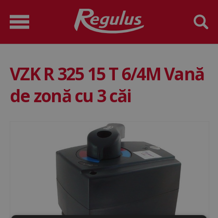
VZK R 325 15 T 6/4M Vană
de zonă cu 3 căi