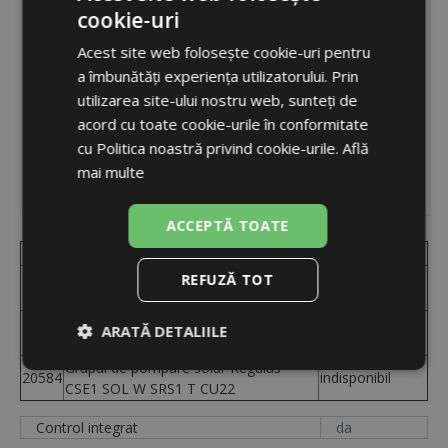
cookie-uri
ROMANIAN
Acest site web folosește cookie-uri pentru
ENGLISH
a îmbunătăți experiența utilizatorului. Prin
utilizarea site-ului nostru web, sunteți de
acord cu toate cookie-urile în conformitate
cu Politica noastră privind cookie-urile.
Află
mai multe
ACCEPTĂ TOATE
Code
Produs
Disponibilitate
Grupul de pompare solar Regulus
REFUZĂ TOT
20566
indisponibil
CSE1 SOL W SRS1 T 3/4"
Grupul de pompare solar Regulus
ARATĂ DETALIILE
20575
indisponibil
CSE1 SOL W SRS1 T 1"
Grupul de pompare solar Regulus
Strict
De
De
20584
indisponibil
CSE1 SOL W SRS1 T CU22
necesare
performanță
targetare
Control integrat
da