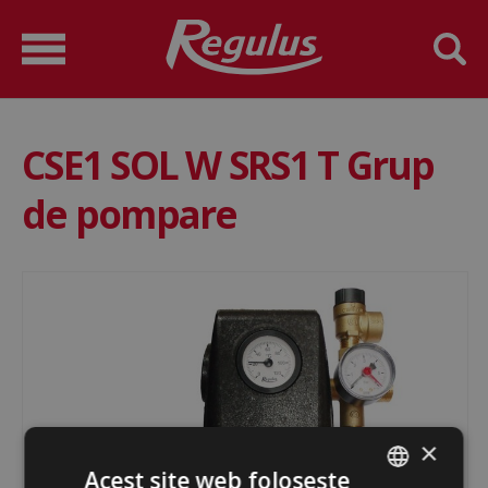
CSE1 SOL W SRS1 T Grup
de pompare
×
Acest site web folosește