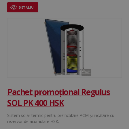
DETALIU
VISITOR_PRIVACY_METADATA
5 
YouTube
săp
.youtube.com
Google
Privacy Policy
Pachet promoțional Regulus
SOL PK 400 HSK
Sistem solar termic pentru preîncălzire ACM şi încălzire cu
rezervor de acumulare HSK.