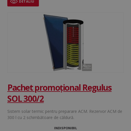
DETALIU
Strict necesare
De performanță
De targetare
De funcţionalitate
Neclasificate
Cookie-urile strict necesare permit
funcționalitatea principală a site-ului web, cum ar
fi autentificarea utilizatorului și gestionarea
contului. Site-ul web nu poate fi utilizat corect fără
cookie-uri strict necesare.
Pachet promoțional Regulus
Nume
Furnizor / Domeniu
Ex
CookieScriptConsent
1
SOL 300/2
CookieScript
www.regulusromtherm.ro
Sistem solar termic pentru preparare ACM. Rezervor ACM de
300 l cu 2 schimbătoare de căldură.
INDISPONIBIL