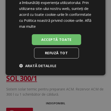
a îmbunătăți experiența utilizatorului. Prin
utilizarea site-ului nostru web, sunteți de
acord cu toate cookie-urile în conformitate
cu Politica noastră privind cookie-urile.
Află
mai multe
ACCEPTĂ TOATE
REFUZĂ TOT
ARATĂ DETALIILE
Pachet promoțional Regulus
SOL 300/1
Strict
De
De
necesare
performanță
targetare
Sistem solar termic pentru preparare ACM. Rezervor ACM de
300 l cu 1 schimbător de căldură.
De
Neclasificate
funcţionalitate
INDISPONIBIL