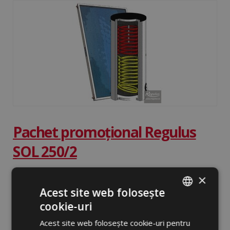
Pachet promoțional Regulus
SOL 250/2
Sistem solar termic pentru preparare ACM. Rezervor ACM de
×
250 l cu 2 schimbătoare de căldură.
Acest site web folosește
INDISPONIBIL
cookie-uri
ROMANIAN
DETALIU
Acest site web folosește cookie-uri pentru
ENGLISH