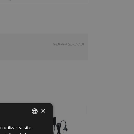
(PDF#PAGE=3 0 B)
×
 utilizarea site-
ROMANIAN