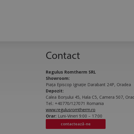
MR
_ga_YT14N4K6KX
SRM_B
_clck
MUID
Contact
Regulus Romtherm SRL
test_cookie
Showroom:
Piața Episcop Ignație Darabant 24P, Oradea
ANONCHK
Depozit:
Calea Borșului 45, Hala C5, Camera 507, Ora
Tel.:
+40770/127071 Romania
www.regulusromtherm.ro
_fbp
Orar:
Luni-Vineri 9:00 – 17:00
contactează-ne
id