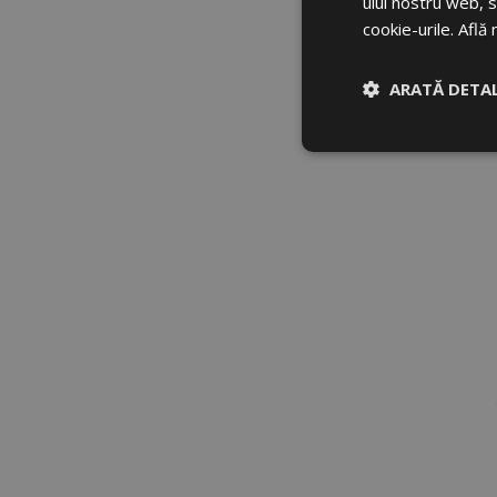
ului nostru web, s
cookie-urile.
Află 
ARATĂ DETAL
Strict necesar
Strict
Cookie-urile strict n
gestionarea contului.
Nume
CookieScriptConse