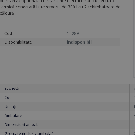
de rezerva optională cu rezistențe electrice sau cu centrală
termică conectată la rezervorul de 300 l cu 2 schimbatoare de
căldură.
Cod
14289
Disponibilitate
indisponibil
Etichetă
Cod
Unități
Ambalare
Dimensiuni ambalaj
Greutate (inclusiv ambalaj)