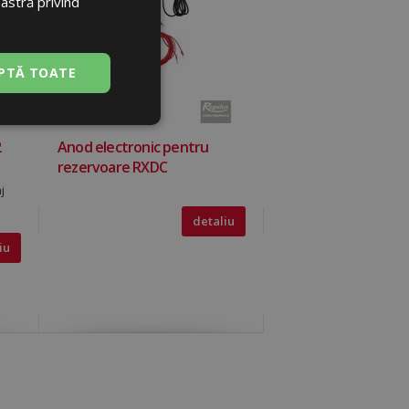
oastră privind
ENGLISH
PTĂ TOATE
Neclasificate
2
Anod electronic pentru
rezervoare RXDC
j
detaliu
iu
sificate
izatorului și
e serviciul Cookie-
 preferințele de
lor vizitatorilor.