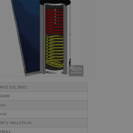
AKCE SOL 300/2
14289
buc.
vrac
187 x 194 x 215 cm
290 kg