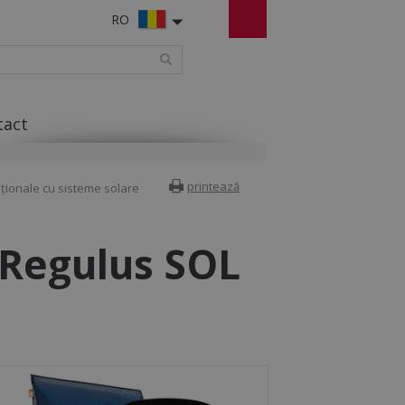
RO
tact
printează
ionale cu sisteme solare
 Regulus SOL