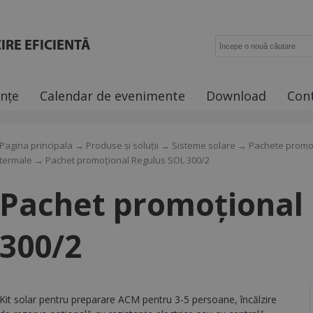
IRE EFICIENTĂ
ințe
Calendar de evenimente
Download
Con
Pagina principala
→
Produse și soluții
→
Sisteme solare
→
Pachete promoț
termale
→ Pachet promoțional Regulus SOL 300/2
Pachet promoțional
300/2
Kit solar pentru preparare ACM pentru 3-5 persoane, încălzire