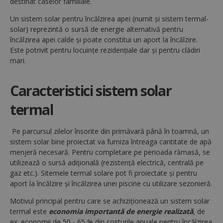
destinat caselor familiale.
Un sistem solar pentru încălzirea apei (numit și sistem termal-
solar) reprezintă o sursă de energie alternativă pentru
încălzirea apei calde și poate constitui un aport la încălzire.
Este potrivit pentru locuințe rezidențiale dar și pentru clădiri
mari.
Caracteristici sistem solar
termal
Pe parcursul zilelor însorite din primăvară până în toamnă, un
sistem solar bine proiectat va furniza întreaga cantitate de apă
menjeră necesară. Pentru completare pe perioada rămasă, se
utilizează o sursă adițională (rezistență electrică, centrală pe
gaz etc.). Sitemele termal solare pot fi proiectate și pentru
aport la încălzire și încălzirea unei piscine cu utilizare sezonieră.
Motivul principal pentru care se achiziționează un sistem solar
termal este
economia importantă de energie realizată
, de
ex. economii de 50 - 65 % din costurile anuale pentru încălzirea