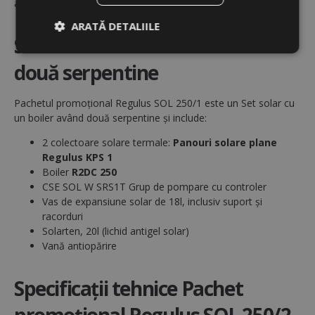
afara sezonului de încălzire).
ARATĂ DETALIILE
Set solar cu un boiler având
Strict
De
De
două serpentine
necesare
performanță
targetare
Pachetul promoțional Regulus SOL 250/1 este un Set solar cu
un boiler având două serpentine și include:
De
Neclasificate
funcţionalitate
2 colectoare solare termale:
Panouri solare plane
Regulus KPS 1
Boiler
R2DC 250
CSE SOL W SRS1T Grup de pompare cu controler
Vas de expansiune solar de 18l, inclusiv suport și
racorduri
Solarten, 20l (lichid antigel solar)
Strict necesare
De performanță
Vană antiopărire
De targetare
De funcţionalitate
Neclasificate
Specificații tehnice Pachet
Cookie-urile strict necesare permit
funcționalitatea principală a site-ului web, cum ar