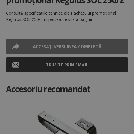
promoțional Regulus SOL 250/2
fi autentificarea utilizatorului și gestionarea
contului. Site-ul web nu poate fi utilizat corect fără
cookie-uri strict necesare.
Consultă specificațiile tehnice ale Pachetului promoțional
Regulus SOL 250/2 în partea de sus a paginii.
Nume
Furnizor / Domeniu
Ex
CookieScriptConsent
1
CookieScript
www.regulusromtherm.ro
ACCESAȚI VERSIUNEA COMPLETĂ
TRIMITE PRIN EMAIL
Accesoriu recomandat
VISITOR_PRIVACY_METADATA
5 
YouTube
săp
.youtube.com
Google
Privacy Policy