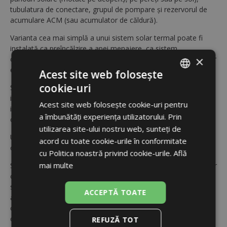
tubulatura de conectare, grupul de pompare și rezervorul de
acumulare ACM (sau acumulator de căldură).
Varianta cea mai simplă a unui sistem solar termal poate fi
instalată ca preîncălzire a apei menajere, ca sistem
×
complementar la un sistem deja existent (de exemplu un boiler
electric existent).
Acest site web folosește
cookie-uri
Sistemul include un boiler cu 1 serpentină. Dacă la acesta mai
ROMANIAN
instalăm și o rezistență electrică, obținem un sistem complet
Acest site web folosește cookie-uri pentru
ENGLISH
independent ce poate asigura ACM chiar pentru o instalație
a îmbunătăți experiența utilizatorului. Prin
complet nouă.
utilizarea site-ului nostru web, sunteți de
Un boiler cu 2 serpentine se pretează în instalații unde avem
acord cu toate cookie-urile în conformitate
o centrală pe gaz sau biomasă.
cu Politica noastră privind cookie-urile.
Află
mai multe
Sistemul solar-termal este conectat la serpentina inferioară, iar
centrala termică încălzește apa prin intermediul serpentinei
superioare. Atunci când se combină un sistem solar-termal cu
ACCEPTĂ TOATE
alte surse de căldură pe combustibil solid, se poate instala
o rezistență electrică în boiler, care poate încălzi apa atunci
când nu este suficient soare sau centrala este oprită (de ex. în
REFUZĂ TOT