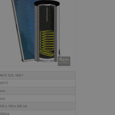
AKCE SOL 160/1
20717
buc.
buc.
235 x 130 x 205 cm
200 kg