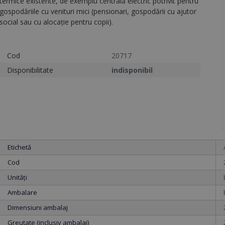
termice existente, de exemplu centrală electric potrivit pentru
gospodăriile cu venituri mici (pensionari, gospodării cu ajutor
social sau cu alocație pentru copii).
Cod
20717
Disponibilitate
indisponibil
Etichetă
Cod
Unități
Ambalare
Dimensiuni ambalaj
Greutate (inclusiv ambalaj)