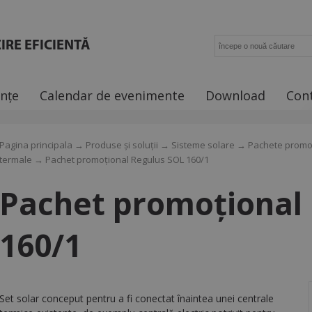
IRE EFICIENTĂ
ințe
Calendar de evenimente
Download
Con
Pagina principala
→
Produse și soluții
→
Sisteme solare
→
Pachete promoț
termale
→ Pachet promoțional Regulus SOL 160/1
Pachet promoțional
160/1
Set solar conceput pentru a fi conectat înaintea unei centrale