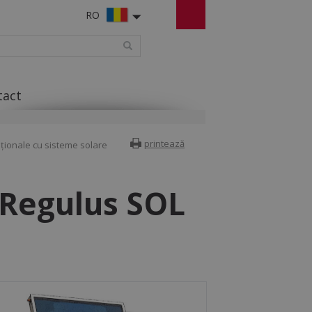
RO
tact
printează
ionale cu sisteme solare
 Regulus SOL