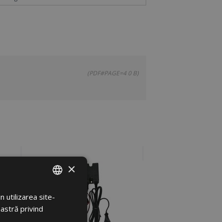
(PDF#PAGE=4 0 B)
×
 utilizarea site-
ROMANIAN
oastră privind
ENGLISH