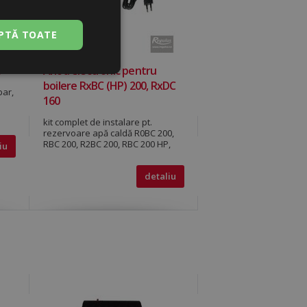
PTĂ TOATE
8
Anod electronic pentru
Neclasificate
boilere RxBC (HP) 200, RxDC
bar,
160
kit complet de instalare pt.
rezervoare apă caldă R0BC 200,
RBC 200, R2BC 200, RBC 200 HP,
iu
RxDC 160
detaliu
sificate
izatorului și
e serviciul Cookie-
 preferințele de
lor vizitatorilor.
ookie Cookie-
corect.