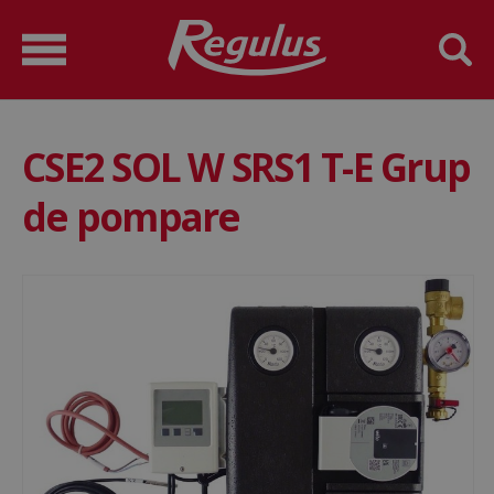
CSE2 SOL W SRS1 T-E Grup
de pompare