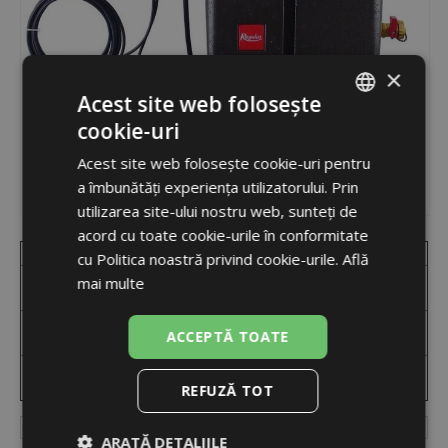
×
Acest site web folosește
cookie-uri
ROMANIAN
Acest site web folosește cookie-uri pentru
ENGLISH
a îmbunătăți experiența utilizatorului. Prin
utilizarea site-ului nostru web, sunteți de
acord cu toate cookie-urile în conformitate
Code
Produs
Disponibilitate
cu Politica noastră privind cookie-urile.
Află
Grupul de pompare solar Regulus
mai multe
20557
indisponibil
CSE2 SOL W SRS1 T-E 3/4"
Grupul de pompare solar Regulus
20558
indisponibil
ACCEPTĂ TOATE
CSE2 SOL W SRS1 T-E 1"
Grupul de pompare solar Regulus
20560
indisponibil
CSE2 SOL W SRS1 T-E Cu 22
REFUZĂ TOT
Control integrat
da
ARATĂ DETALIILE