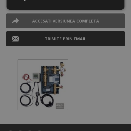
Strict
De
De
necesare
performanță
targetare
ACCESAȚI VERSIUNEA COMPLETĂ
De
Neclasificate
TRIMITE PRIN EMAIL
funcţionalitate
Strict necesare
De performanță
De targetare
De funcţionalitate
Neclasificate
Cookie-urile strict necesare permit
funcționalitatea principală a site-ului web, cum ar
fi autentificarea utilizatorului și gestionarea
contului. Site-ul web nu poate fi utilizat corect fără
cookie-uri strict necesare.