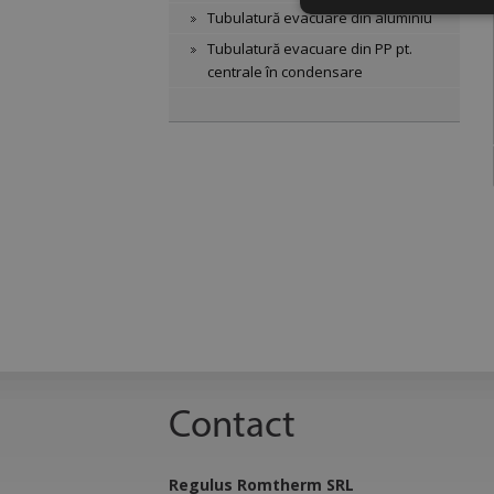
Strict necesar
Tubulatură evacuare din aluminiu
Tubulatură evacuare din PP pt.
centrale în condensare
Strict
Cookie-urile strict n
gestionarea contului.
Nume
CookieScriptConse
VISITOR_PRIVACY
Contact
Regulus Romtherm SRL