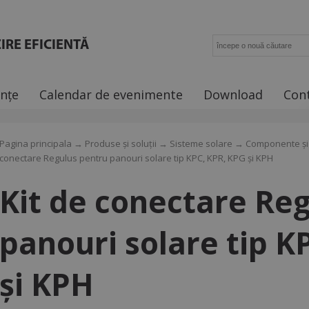
IRE EFICIENTĂ
ințe
Calendar de evenimente
Download
Con
Pagina principala
→
Produse și soluții
→
Sisteme solare
→
Componente și k
conectare Regulus pentru panouri solare tip KPC, KPR, KPG şi KPH
Kit de conectare Re
panouri solare tip K
şi KPH