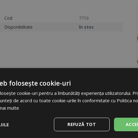
Cod
7710
Disponibilitate
în stoc
eb folosește cookie-uri
osește cookie-uri pentru a îmbunătăți experiența utilizatorului. Prin
unteți de acord cu toate cookie-urile în conformitate cu Politica n
mai multe
Etichetă
Cod
IILE
REFUZĂ TOT
ACCE
Unități
Ambalare