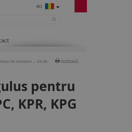
RO
tact
printează
ituri de instalare
→ Kit de
gulus pentru
PC, KPR, KPG