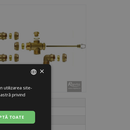
×
 utilizarea site-
ROMANIAN
oastră privind
ENGLISH
S-PŘ-KP
7710
PTĂ TOATE
buc.
pungă