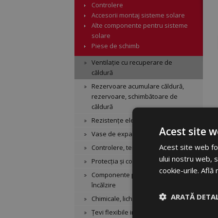
Controlere
Accesorii montaj sisteme solare
Alte componente pentru sisteme
solare
Piese de schimb
Ventilație cu recuperare de
căldură
Rezervoare acumulare căldură,
rezervoare, schimbătoare de
căldură
Rezistențe electrice
Acest site w
Vase de expansiune
Acest site web fol
Controlere, termostate
ului nostru web, s
Protecția și controlul cazanelor
cookie-urile.
Află 
Componente pentru sistemele de
încălzire
ARATĂ DETAL
Chimicale, lichide
Țevi flexibile inox și izolație