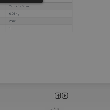
Neclasificate
22 x 20 x 5 cm
0,96 kg
vrac
1
sificate
izatorului și
e serviciul Cookie-
 preferințele de
lor vizitatorilor.
ookie Cookie-
corect.
entru a stoca
iunile de
teracțiunea lor cu
privind
 cu privire la
ialitate şi setări,