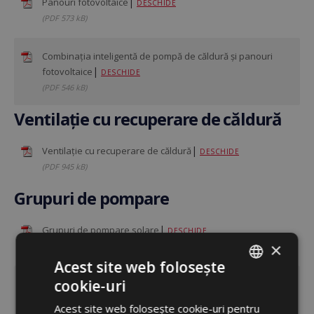
|
Panouri fotovoltaice
DESCHIDE
(PDF 573 kB)
Combinația inteligentă de pompă de căldură și panouri
|
fotovoltaice
DESCHIDE
(PDF 546 kB)
Ventilație cu recuperare de căldură
|
Ventilație cu recuperare de căldură
DESCHIDE
(PDF 945 kB)
Grupuri de pompare
|
Grupuri de pompare solare
DESCHIDE
×
(PDF 965 kB)
Acest site web folosește
cookie-uri
|
Grupuri de pompare pentru sisteme de încălzire
ROMANIAN
DESCHIDE
Acest site web folosește cookie-uri pentru
ENGLISH