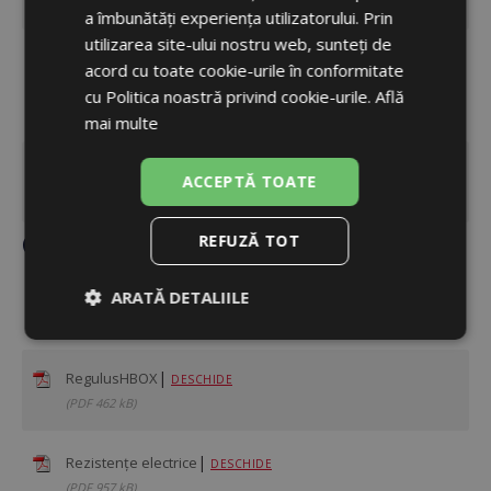
(PDF 1,3 MB)
a îmbunătăți experiența utilizatorului. Prin
utilizarea site-ului nostru web, sunteți de
|
Grup de pompare cu mixare termostatică CSE2 TMV
acord cu toate cookie-urile în conformitate
DESCHIDE
cu Politica noastră privind cookie-urile.
Află
(PDF 147 kB)
mai multe
|
Grup de pompare RegulusBIO
DESCHIDE
ACCEPTĂ TOATE
(PDF 236 kB)
Componente
REFUZĂ TOT
|
Controler inteligent IR
ARATĂ DETALIILE
DESCHIDE
(PDF 320 kB)
Strict
De
De
necesare
performanță
targetare
|
RegulusHBOX
DESCHIDE
(PDF 462 kB)
De
Neclasificate
|
Rezistențe electrice
funcţionalitate
DESCHIDE
(PDF 957 kB)