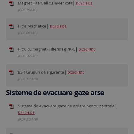
|
Magnet FilterBall cu levier cotit
DESCHIDE
(PDF 194 kB)
|
Filtre Magnetice
DESCHIDE
(PDF 603 kB)
VISITOR_PRIVACY_METADATA
5 
YouTube
săp
.youtube.com
Google
|
Filtru cu magnet - Filtermag PK-C
DESCHIDE
Privacy Policy
(PDF 965 kB)
|
BSR Grupuri de siguranță
DESCHIDE
(PDF 1,1 MB)
Sisteme de evacuare gaze arse
|
Sisteme de evacuare gaze de ardere pentru centrale
DESCHIDE
(PDF 5,5 MB)